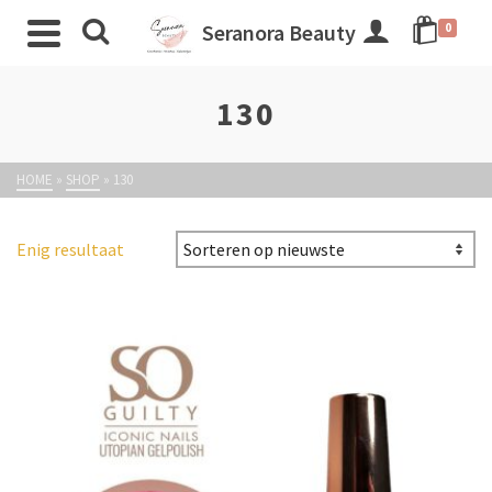
Seranora Beauty
0
130
HOME
»
SHOP
»
130
Enig resultaat