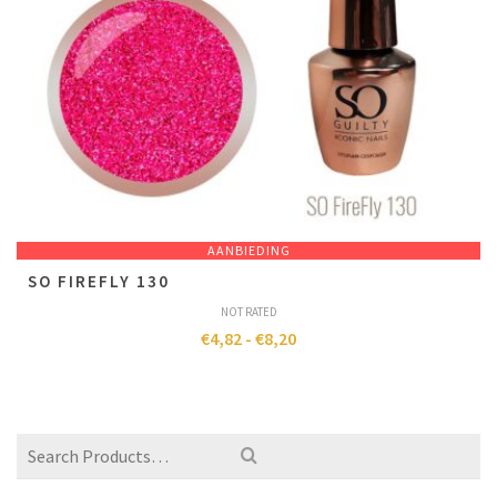
AANBIEDING
SO FIREFLY 130
NOT RATED
€
4,82
-
€
8,20