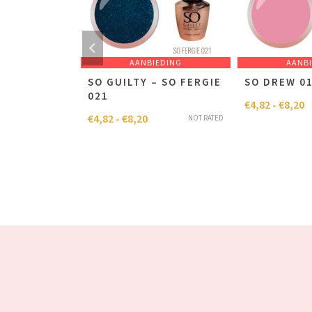
EDING
AANBIEDING
AANB
– SO DILMA
SO GUILTY – SO FERGIE
SO DREW 0
021
€
4,82
-
€
8,20
€
4,82
-
€
8,20
NOT RATED
NOT RATED