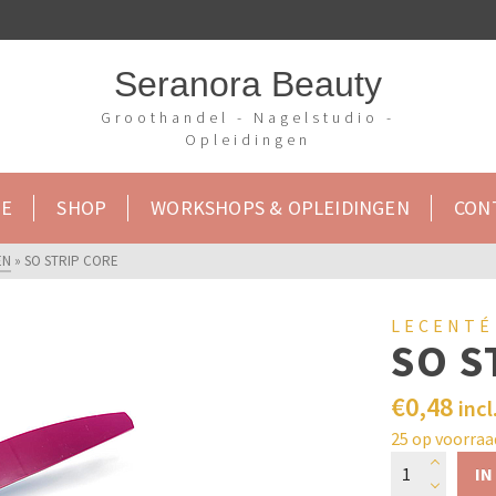
Seranora Beauty
Groothandel - Nagelstudio -
Opleidingen
E
SHOP
WORKSHOPS & OPLEIDINGEN
CON
EN
»
SO STRIP CORE
LECENTÉ
SO S
€
0,48
incl
25 op voorraa
IN