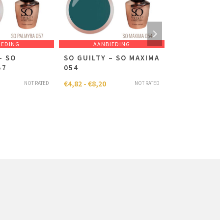
IEDING
AANBIEDING
AANB
– SO
SO GUILTY – SO MAXIMA
SO WILLOW
57
054
€
4,82
€
12,04
€
4,82
-
€
8,20
NOT RATED
NOT RATED