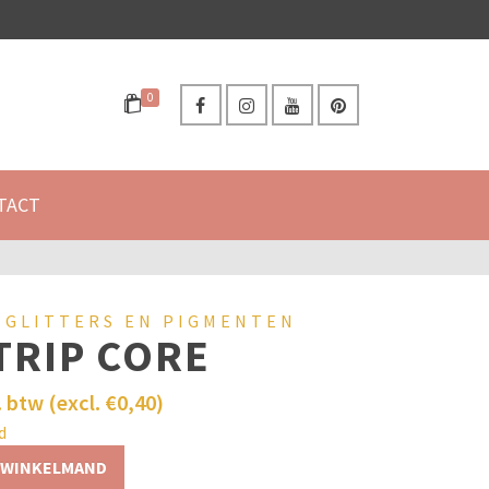
0
TACT
 GLITTERS EN PIGMENTEN
TRIP CORE
. btw (excl.
€
0,40
)
d
 WINKELMAND