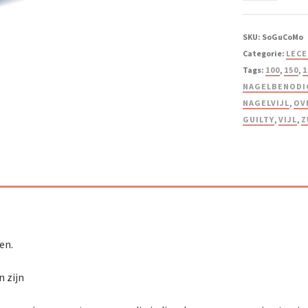
SKU:
SoGuCoMo
Categorie:
LECE
Tags:
100
,
150
,
1
NAGELBENODI
NAGELVIJL
,
OV
GUILTY
,
VIJL
,
Z
en.
n zijn