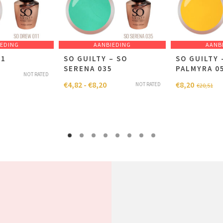
IEDING
AANBIEDING
AANB
11
SO GUILTY – SO
SO GUILTY 
SERENA 035
PALMYRA 0
NOT RATED
€
4,82
-
€
8,20
€
8,20
NOT RATED
€
20,51