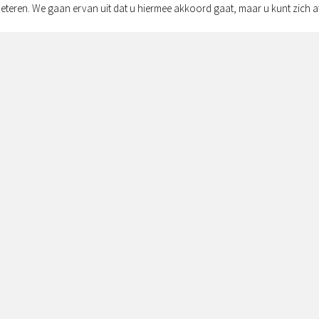
eteren. We gaan ervan uit dat u hiermee akkoord gaat, maar u kunt zich a
Adres:
Simon v
Zwolle