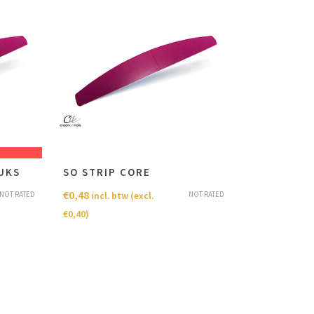
TUKS
SO STRIP CORE
€
0,48
NOT RATED
NOT RATED
incl. btw (excl.
€
0,40
)