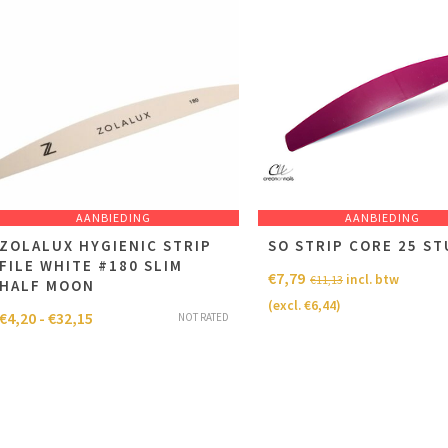
AANBIEDING
AANBIEDING
ZOLALUX HYGIENIC STRIP
SO STRIP CORE 25 S
FILE WHITE #180 SLIM
€
7,79
incl. btw
€
11,13
HALF MOON
(excl.
€
6,44
)
€
4,20
-
€
32,15
NOT RATED