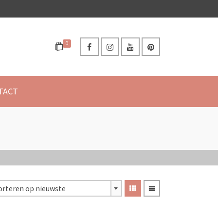
0
TACT
orteren op nieuwste