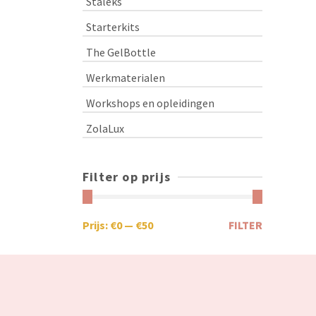
Staleks
Starterkits
The GelBottle
Werkmaterialen
Workshops en opleidingen
ZolaLux
Filter op prijs
Prijs:
€0
—
€50
FILTER