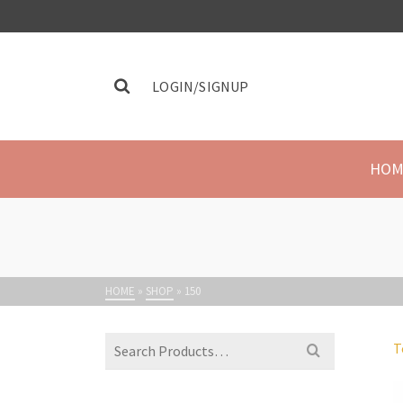
LOGIN/SIGNUP
HOM
HOME
»
SHOP
»
150
T