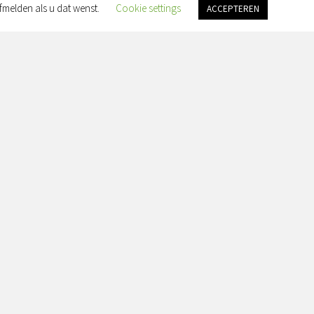
fmelden als u dat wenst.
Cookie settings
ACCEPTEREN
an Slingelandtplein 4, 8022 BH