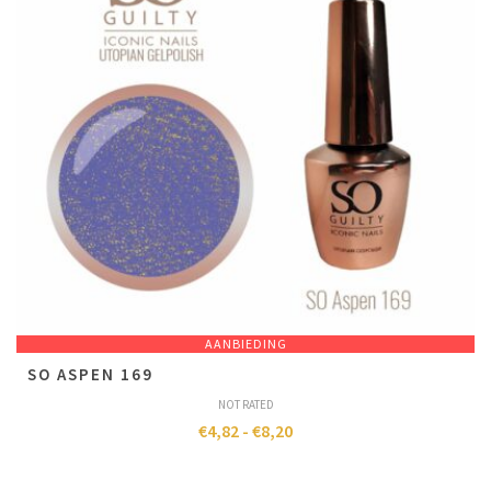
AANBIEDING
SO ASPEN 169
NOT RATED
€
4,82
-
€
8,20