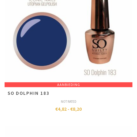
AANBIEDING
SO DOLPHIN 183
NOT RATED
€
4,82
-
€
8,20