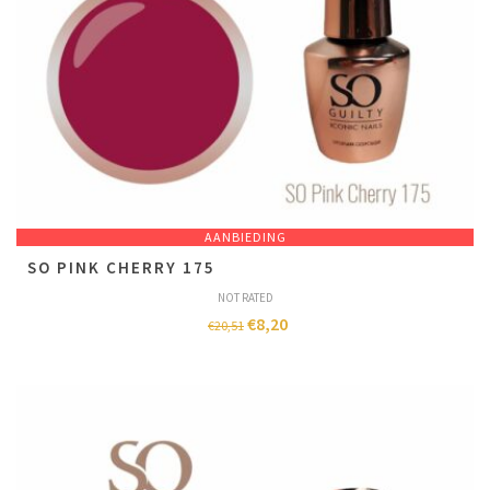
AANBIEDING
SO PINK CHERRY 175
NOT RATED
€
8,20
€
20,51