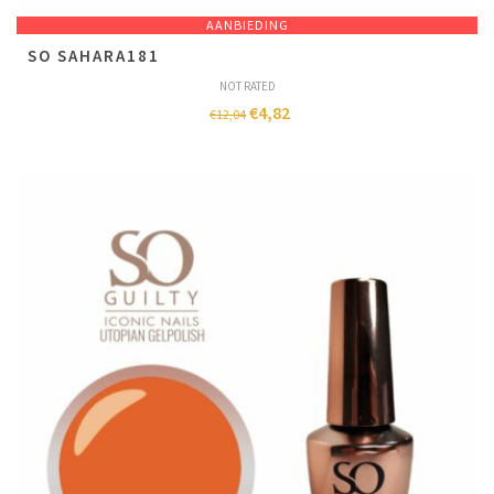
AANBIEDING
SO SAHARA181
NOT RATED
€
4,82
€
12,04