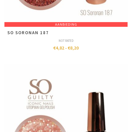
AANBIEDING
SO SORONAN 187
NOT RATED
€
4,82
-
€
8,20