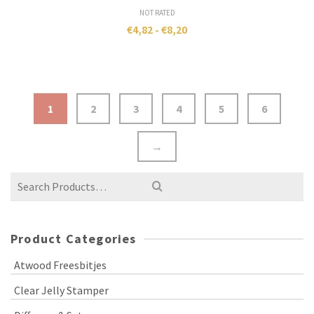
NOT RATED
€
4,82
-
€
8,20
1
2
3
4
5
6
→
Product Categories
Atwood Freesbitjes
Clear Jelly Stamper