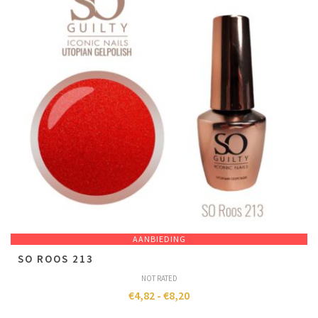
AANBIEDING
SO ROOS 213
NOT RATED
€
4,82
-
€
8,20