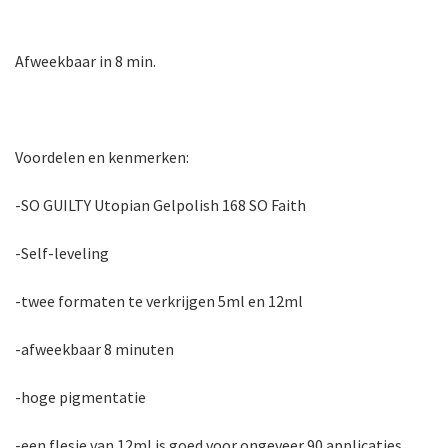
Afweekbaar in 8 min.
Voordelen en kenmerken:
-SO GUILTY Utopian Gelpolish 168 SO Faith
-Self-leveling
-twee formaten te verkrijgen 5ml en 12ml
-afweekbaar 8 minuten
-hoge pigmentatie
-een flesje van 12ml is goed voor ongeveer 90 applicaties