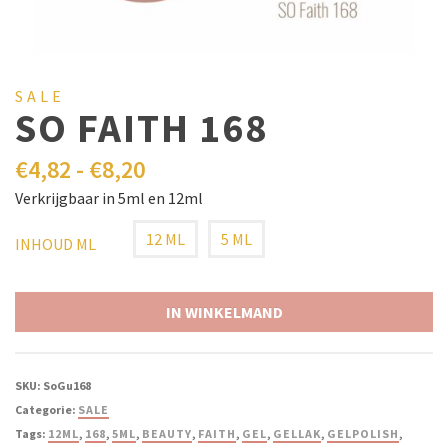
SALE
SO FAITH 168
€
4,82
-
€
8,20
Verkrijgbaar in 5ml en 12ml
12 ML
5 ML
INHOUD ML
IN WINKELMAND
SKU:
SoGu168
Categorie:
SALE
Tags:
12ML
,
168
,
5ML
,
BEAUTY
,
FAITH
,
GEL
,
GELLAK
,
GELPOLISH
,