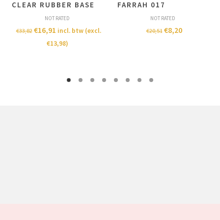
CLEAR RUBBER BASE
FARRAH 017
NOT RATED
NOT RATED
€
16,91
€
8,20
incl. btw (excl.
€
33,82
€
20,51
€
13,98
)