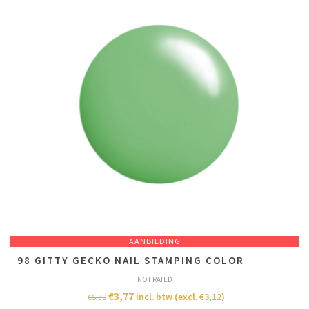
AANBIEDING
98 GITTY GECKO NAIL STAMPING COLOR
NOT RATED
€
3,77
incl. btw (excl.
€
3,12
)
€
5,38