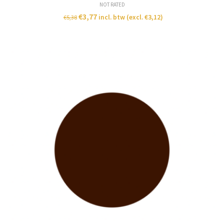
NOT RATED
€
3,77
incl. btw (excl.
€
3,12
)
€
5,38