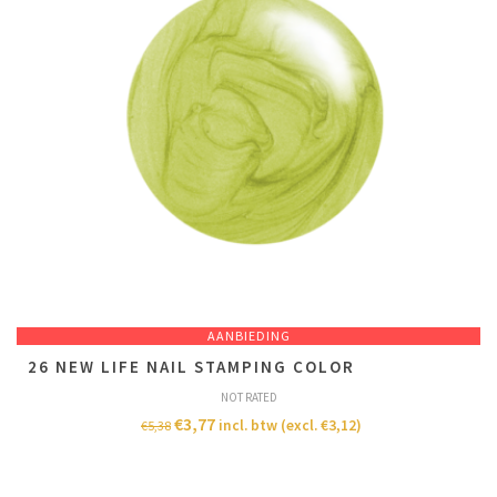
AANBIEDING
26 NEW LIFE NAIL STAMPING COLOR
NOT RATED
€
3,77
incl. btw (excl.
€
3,12
)
€
5,38