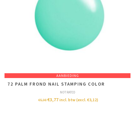
AANBIEDING
72 PALM FROND NAIL STAMPING COLOR
NOT RATED
€
3,77
incl. btw (excl.
€
3,12
)
€
5,38