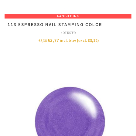
AANBIEDING
113 ESPRESSO NAIL STAMPING COLOR
NOT RATED
€
3,77
incl. btw (excl.
€
3,12
)
€
5,38