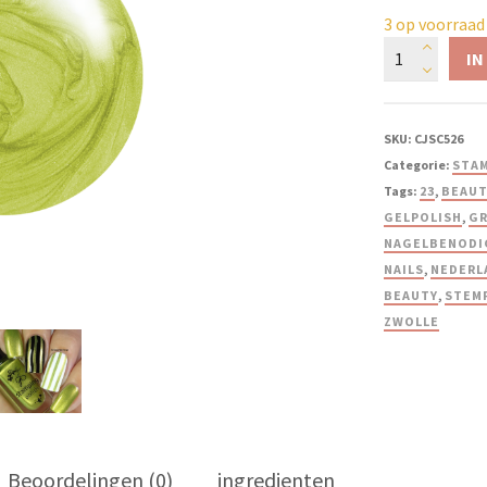
3 op voorraad
IN
SKU:
CJSC526
Categorie:
STAM
Tags:
23
,
BEAUT
GELPOLISH
,
G
NAGELBENODI
NAILS
,
NEDERL
BEAUTY
,
STEM
ZWOLLE
Beoordelingen (0)
ingredienten