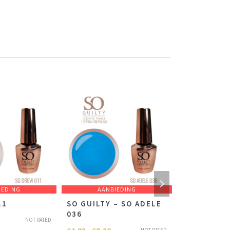
IEDING
AANBIEDING
AANB
11
SO GUILTY – SO ADELE
SO GUILTY 
036
FARRAH 01
NOT RATED