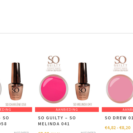
IEDING
AANBIEDING
AANB
– SO
SO GUILTY – SO
SO DREW 0
058
MELINDA 041
€
4,82
-
€
8,20