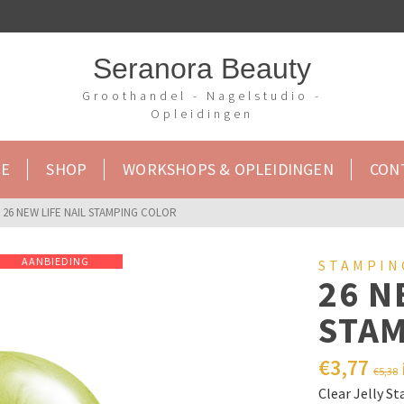
Seranora Beauty
Groothandel - Nagelstudio -
Opleidingen
E
SHOP
WORKSHOPS & OPLEIDINGEN
CON
26 NEW LIFE NAIL STAMPING COLOR
AANBIEDING
STAMPIN
26 N
STA
€
3,77
€
5,38
Clear Jelly S