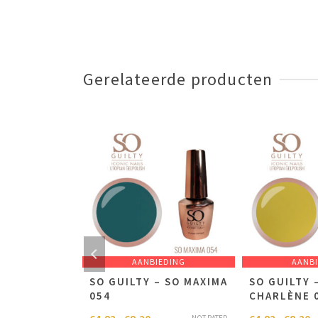
Gerelateerde producten
RKOCHT
AANBIEDING
AANB
ASSIC 10
SO GUILTY – SO MAXIMA
SO GUILTY 
 KNIPPER
054
CHARLÈNE 