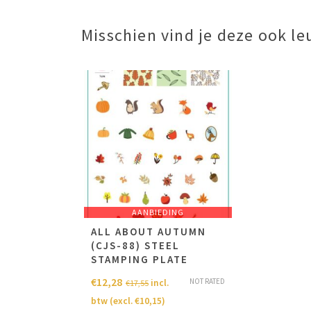
Misschien vind je deze ook le
AANBIEDING
ALL ABOUT AUTUMN
(CJS-88) STEEL
STAMPING PLATE
€
12,28
NOT RATED
incl.
€
17,55
btw (excl.
€
10,15
)