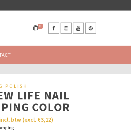
0
TACT
G POLISH
EW LIFE NAIL
MPING COLOR
incl. btw (excl.
€
3,12
)
tamping