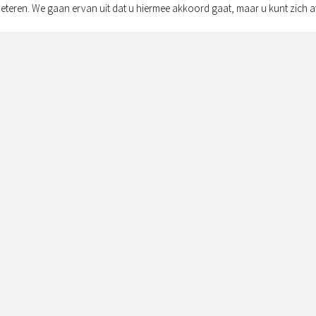
eteren. We gaan ervan uit dat u hiermee akkoord gaat, maar u kunt zich a
Adres:
Simon v
Zwolle