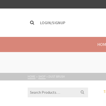
LOGIN/SIGNUP
HOM
HOME
»
SHOP
»
DUST BRUSH
T