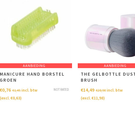
AANBIEDING
AANBIEDING
MANICURE HAND BORSTEL
THE GELBOTTLE DUS
GROEN
BRUSH
€
0,76
€
14,49
NOT RATED
incl. btw
incl. btw
€
1,45
€
28,98
(excl.
€
0,63
)
(excl.
€
11,98
)