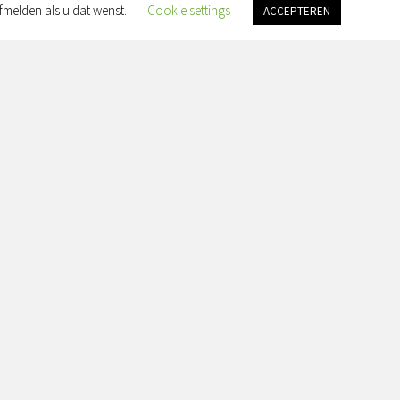
fmelden als u dat wenst.
Cookie settings
ACCEPTEREN
an Slingelandtplein 4, 8022 BH