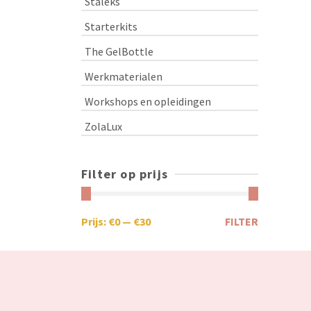
Staleks
Starterkits
The GelBottle
Werkmaterialen
Workshops en opleidingen
ZolaLux
Filter op prijs
Prijs:
€0
—
€30
FILTER