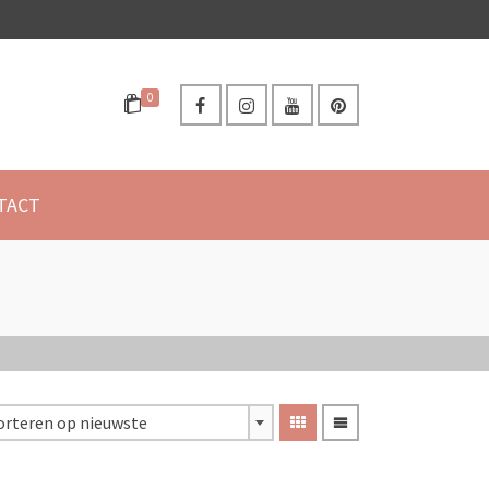
0
TACT
orteren op nieuwste