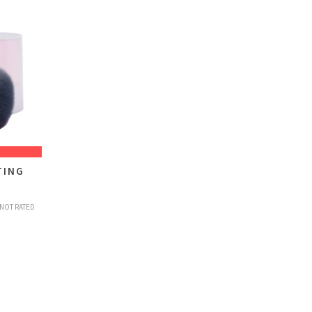
TING
NOT RATED