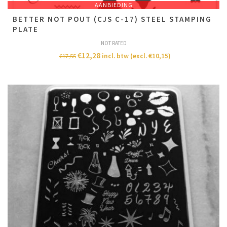
AANBIEDING
BETTER NOT POUT (CJS C-17) STEEL STAMPING
PLATE
NOT RATED
€
12,28
incl. btw (excl.
€
10,15
)
€
17,55