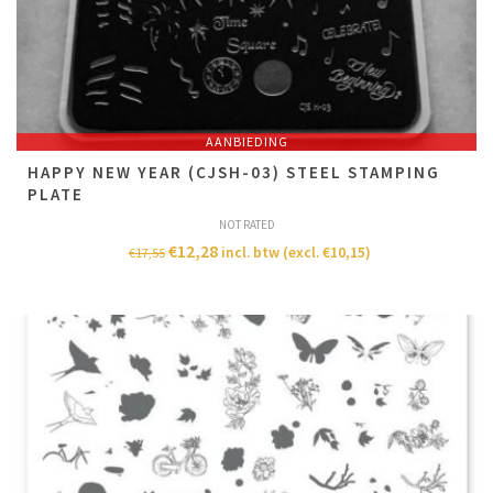
AANBIEDING
HAPPY NEW YEAR (CJSH-03) STEEL STAMPING
PLATE
NOT RATED
€
12,28
incl. btw (excl.
€
10,15
)
€
17,55