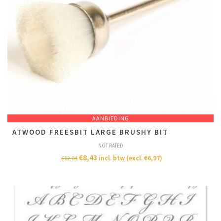
AANBIEDING
ATWOOD FREESBIT LARGE BRUSHY BIT
NOT RATED
€
8,43
incl. btw (excl.
€
6,97
)
€
12,04