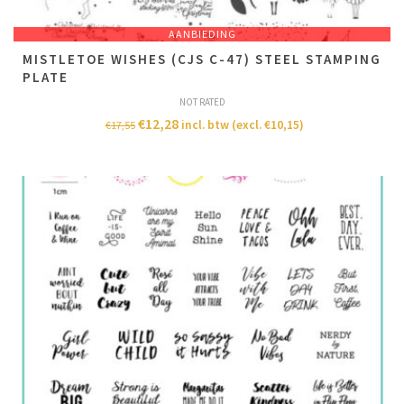
AANBIEDING
MISTLETOE WISHES (CJS C-47) STEEL STAMPING
PLATE
NOT RATED
€
12,28
incl. btw (excl.
€
10,15
)
€
17,55