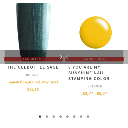
AANBIEDING
AANBIEDING
THE GELBOTTLE SAGE
8 YOU ARE MY
SUNSHINE NAIL
NOT RATED
STAMPING COLOR
€
14,49
incl. btw (excl.
€
28,98
NOT RATED
€
11,98
)
€
3,77
-
€
6,57