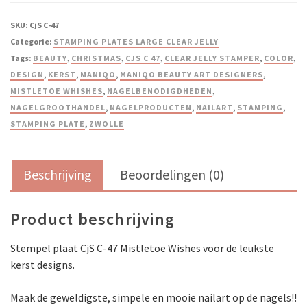
SKU:
CjS C-47
Categorie:
STAMPING PLATES LARGE CLEAR JELLY
Tags:
BEAUTY
,
CHRISTMAS
,
CJS C 47
,
CLEAR JELLY STAMPER
,
COLOR
,
DESIGN
,
KERST
,
MANIQO
,
MANIQO BEAUTY ART DESIGNERS
,
MISTLETOE WHISHES
,
NAGELBENODIGDHEDEN
,
NAGELGROOTHANDEL
,
NAGELPRODUCTEN
,
NAILART
,
STAMPING
,
STAMPING PLATE
,
ZWOLLE
Beschrijving
Beoordelingen (0)
Product beschrijving
Stempel plaat CjS C-47 Mistletoe Wishes voor de leukste
kerst designs.
Maak de geweldigste, simpele en mooie nailart op de nagels!!