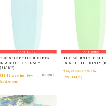
AANBIEDING
AANBIEDING
THE GELBOTTLE BUILDER
THE GELBOTTLE BUI
IN A BOTTLE SLUSHY
IN A BOTTLE MINTY (
(BIAB™)
€
18,12
incl. btw
€
36,24
€
18,12
NOT RATED
incl. btw
€
36,24
(excl.
€
14,98
)
(excl.
€
14,98
)