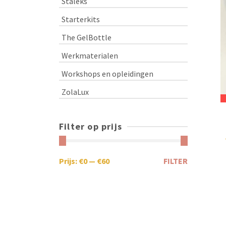
Staleks
Starterkits
The GelBottle
Werkmaterialen
Workshops en opleidingen
ZolaLux
Filter op prijs
Prijs:
€0
—
€60
FILTER