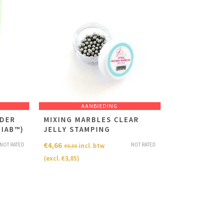
AANBIEDING
LDER
MIXING MARBLES CLEAR
BIAB™)
JELLY STAMPING
€
4,66
NOT RATED
NOT RATED
incl. btw
€
6,66
(excl.
€
3,85
)