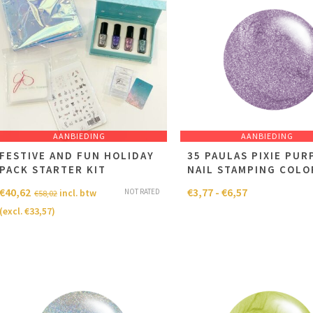
AANBIEDING
AANBIEDING
FESTIVE AND FUN HOLIDAY
35 PAULAS PIXIE PUR
PACK STARTER KIT
NAIL STAMPING COLO
€
40,62
€
3,77
-
€
6,57
NOT RATED
incl. btw
€
58,02
(excl.
€
33,57
)