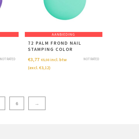
AANBIEDING
72 PALM FROND NAIL
STAMPING COLOR
€
3,77
NOT RATED
NOT RATED
incl. btw
€
5,38
(excl.
€
3,12
)
6
→