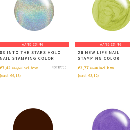
AANBIEDING
AANBIEDING
03 INTO THE STARS HOLO
26 NEW LIFE NAIL
NAIL STAMPING COLOR
STAMPING COLOR
€
7,42
€
3,77
NOT RATED
incl. btw
incl. btw
€
10,59
€
5,38
(excl.
€
6,13
)
(excl.
€
3,12
)