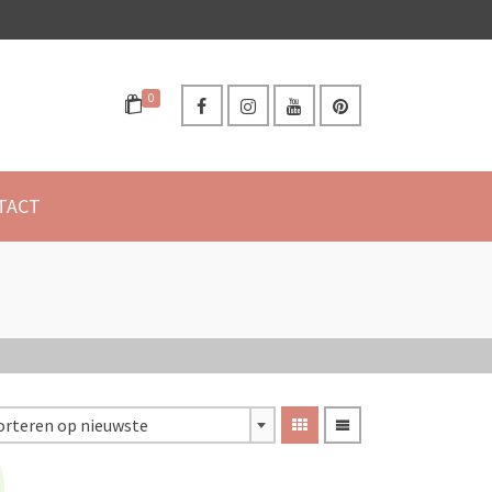
0
TACT
orteren op nieuwste