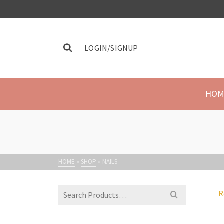
LOGIN/SIGNUP
HOM
HOME
»
SHOP
»
NAILS
R