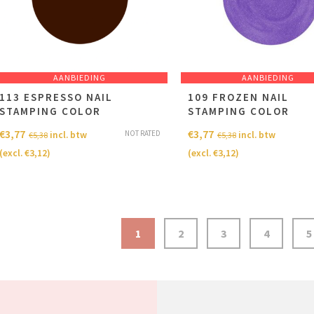
AANBIEDING
AANBIEDING
113 ESPRESSO NAIL
109 FROZEN NAIL
STAMPING COLOR
STAMPING COLOR
€
3,77
€
3,77
NOT RATED
incl. btw
incl. btw
€
5,38
€
5,38
(excl.
€
3,12
)
(excl.
€
3,12
)
1
2
3
4
5