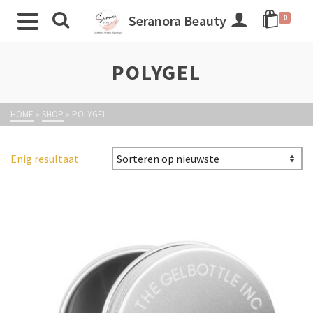
Seranora Beauty
0
POLYGEL
HOME
»
SHOP
»
POLYGEL
Enig resultaat