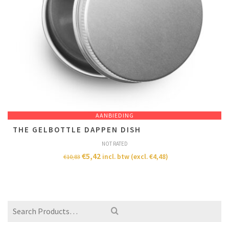
AANBIEDING
THE GELBOTTLE DAPPEN DISH
NOT RATED
€
5,42
incl. btw (excl.
€
4,48
)
€
10,83