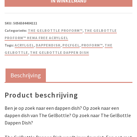
IN WINKELMAND
SKU:
5056584404111
Categorieën:
THE GELBOTTLE PROFORM™
,
THE GELBOTTLE
PROFORM™ HEMA FREE ACRYLGEL
Tags:
ACRYLGEL
,
DAPPENDISH
,
POLYGEL
,
PROFORM™
,
THE
GELBOTTLE
,
THE GELBOTTLE DAPPEN DISH
Beschrijving
Product beschrijving
Ben je op zoek naar een dappen dish? Op zoek naar een
dappen dish van The GelBottle? Op zoek naar The GelBottle
Dappen Dish?