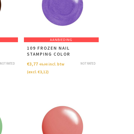
AANBIEDING
109 FROZEN NAIL
STAMPING COLOR
€
3,77
NOT RATED
NOT RATED
incl. btw
€
5,38
(excl.
€
3,12
)