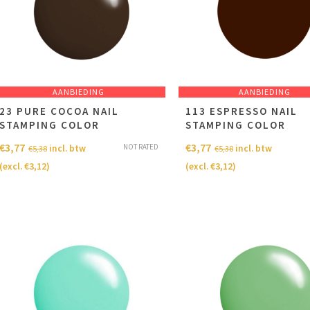
AANBIEDING
AANBIEDING
23 PURE COCOA NAIL
113 ESPRESSO NAIL
STAMPING COLOR
STAMPING COLOR
€
3,77
€
3,77
NOT RATED
incl. btw
incl. btw
€
5,38
€
5,38
(excl.
€
3,12
)
(excl.
€
3,12
)