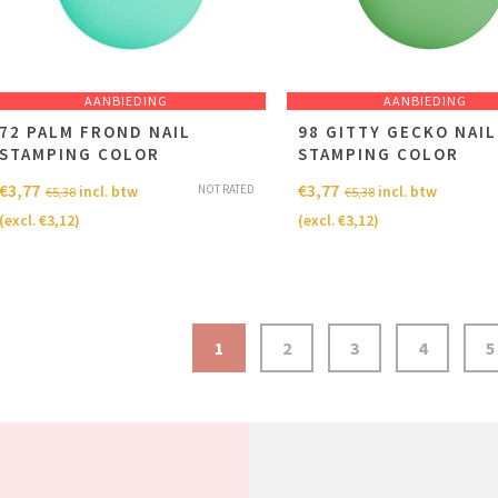
AANBIEDING
AANBIEDING
72 PALM FROND NAIL
98 GITTY GECKO NAIL
STAMPING COLOR
STAMPING COLOR
€
3,77
€
3,77
NOT RATED
incl. btw
incl. btw
€
5,38
€
5,38
(excl.
€
3,12
)
(excl.
€
3,12
)
1
2
3
4
5