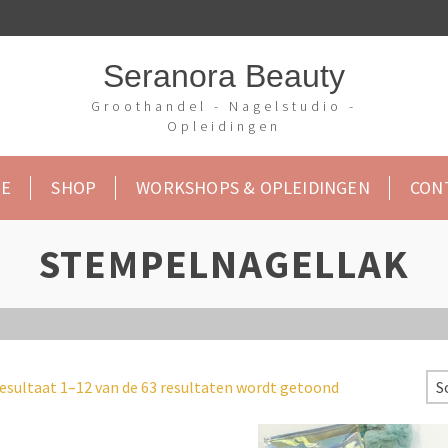
Seranora Beauty
Groothandel - Nagelstudio -
Opleidingen
E
SHOP
WORKSHOPS & OPLEIDINGEN
CON
STEMPELNAGELLAK
esultaat 1–12 van de 63 resultaten wordt getoond
S