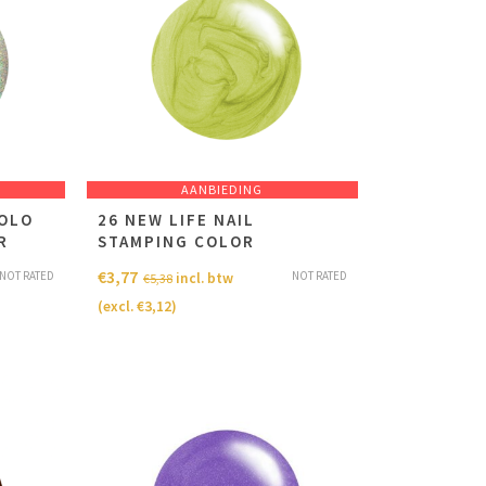
AANBIEDING
HOLO
26 NEW LIFE NAIL
R
STAMPING COLOR
€
3,77
NOT RATED
NOT RATED
incl. btw
€
5,38
(excl.
€
3,12
)