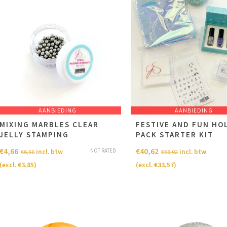
AANBIEDING
AANBIEDING
MIXING MARBLES CLEAR
FESTIVE AND FUN HO
JELLY STAMPING
PACK STARTER KIT
€
4,66
€
40,62
NOT RATED
incl. btw
incl. btw
€
6,66
€
58,02
(excl.
€
3,85
)
(excl.
€
33,57
)