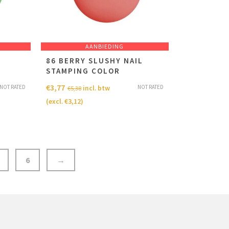
AANBIEDING
86 BERRY SLUSHY NAIL
STAMPING COLOR
€
3,77
NOT RATED
NOT RATED
incl. btw
€
5,38
(excl.
€
3,12
)
6
→