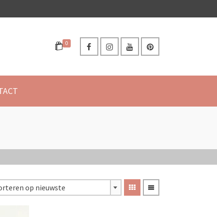
0
TACT
orteren op nieuwste