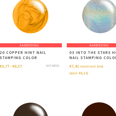
AANBIEDING
AANBIEDING
20 COPPER HINT NAIL
03 INTO THE STARS 
STAMPING COLOR
NAIL STAMPING COLO
€
3,77
-
€
6,57
€
7,42
NOT RATED
incl. btw
€
10,59
(excl.
€
6,13
)