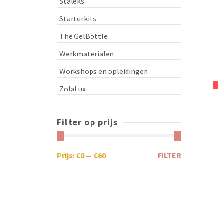
Staleks
Starterkits
The GelBottle
Werkmaterialen
Workshops en opleidingen
ZolaLux
Filter op prijs
Prijs:
€0
—
€60
FILTER