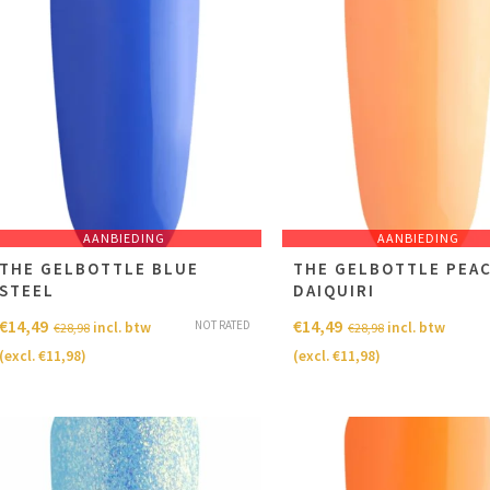
AANBIEDING
AANBIEDING
THE GELBOTTLE BLUE
THE GELBOTTLE PEA
STEEL
DAIQUIRI
€
14,49
€
14,49
NOT RATED
incl. btw
incl. btw
€
28,98
€
28,98
(excl.
€
11,98
)
(excl.
€
11,98
)