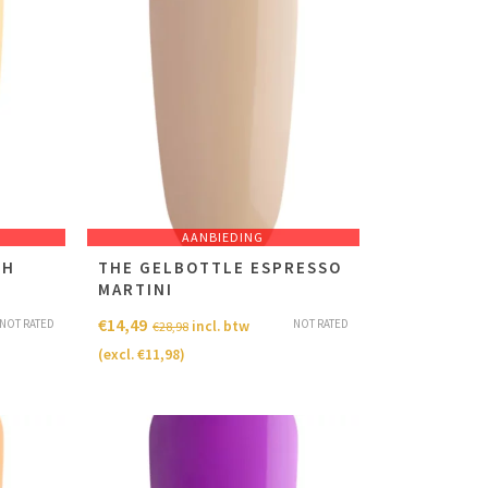
AANBIEDING
CH
THE GELBOTTLE ESPRESSO
MARTINI
€
14,49
NOT RATED
NOT RATED
incl. btw
€
28,98
(excl.
€
11,98
)