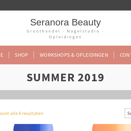
Seranora Beauty
Groothandel - Nagelstudio -
Opleidingen
E
SHOP
WORKSHOPS & OPLEIDINGEN
CON
SUMMER 2019
oont alle 6 resultaten
S