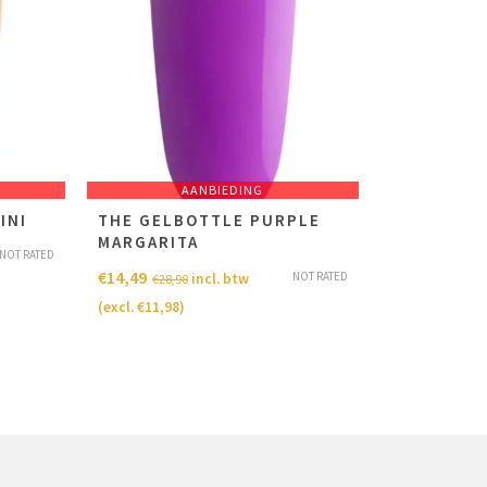
AANBIEDING
INI
THE GELBOTTLE PURPLE
MARGARITA
NOT RATED
€
14,49
NOT RATED
incl. btw
€
28,98
(excl.
€
11,98
)