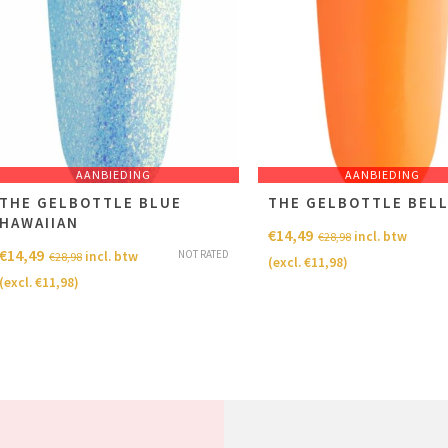
AANBIEDING
AANBIEDING
THE GELBOTTLE BLUE
THE GELBOTTLE BELL
HAWAIIAN
€
14,49
incl. btw
€
28,98
€
14,49
NOT RATED
incl. btw
€
28,98
(excl.
€
11,98
)
(excl.
€
11,98
)