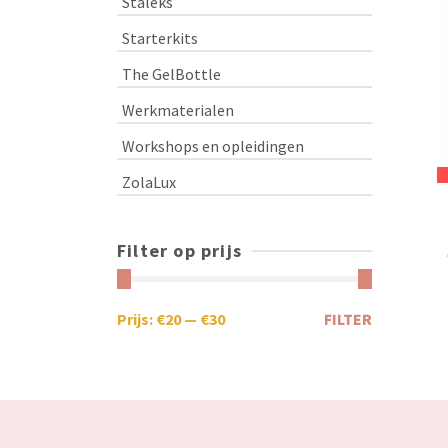
Staleks
Starterkits
The GelBottle
Werkmaterialen
Workshops en opleidingen
ZolaLux
Filter op prijs
Prijs:
€20
—
€30
FILTER