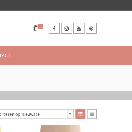
0
TACT
orteren op nieuwste