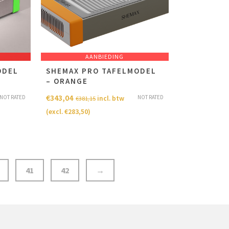
AANBIEDING
ODEL
SHEMAX PRO TAFELMODEL
– ORANGE
€
343,04
NOT RATED
NOT RATED
incl. btw
€
381,15
(excl.
€
283,50
)
41
42
→