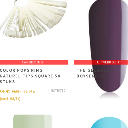
AANBIEDING
UITVERKOCHT
COLOR POPS RING
THE GELBOTTLE
NATUREL TIPS SQUARE 50
BOYSENBERRY
STUKS
€
14,49
incl. btw
€
28,98
€
4,49
NOT RATED
incl. btw
€
5,99
(excl.
€
11,98
)
(excl.
€
3,71
)