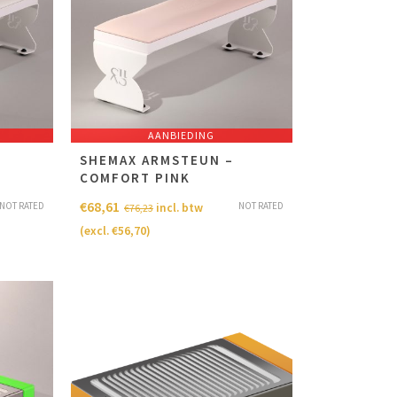
AANBIEDING
SHEMAX ARMSTEUN –
COMFORT PINK
€
68,61
NOT RATED
NOT RATED
incl. btw
€
76,23
(excl.
€
56,70
)