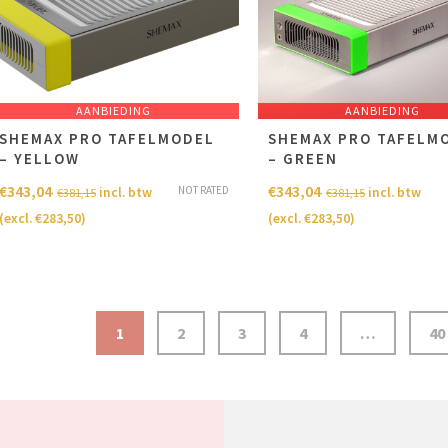
AANBIEDING
AANBIEDING
SHEMAX PRO TAFELMODEL
SHEMAX PRO TAFELM
– YELLOW
– GREEN
€
343,04
€
343,04
NOT RATED
incl. btw
incl. btw
€
381,15
€
381,15
(excl.
€
283,50
)
(excl.
€
283,50
)
1
2
3
4
…
40