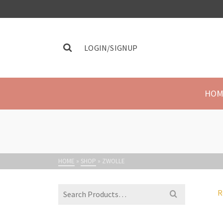
LOGIN/SIGNUP
HOM
HOME
»
SHOP
»
ZWOLLE
R