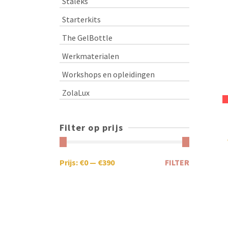
Staleks
Starterkits
The GelBottle
Werkmaterialen
Workshops en opleidingen
ZolaLux
Filter op prijs
Prijs:
€0
—
€390
FILTER