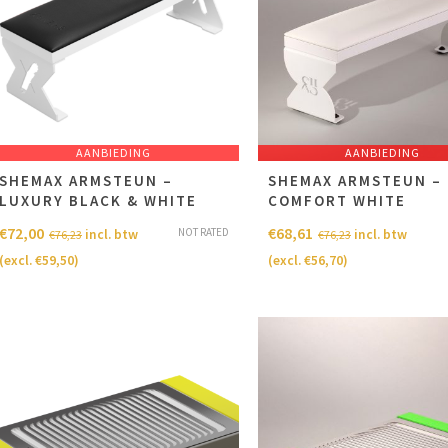
AANBIEDING
AANBIEDING
SHEMAX ARMSTEUN –
SHEMAX ARMSTEUN –
LUXURY BLACK & WHITE
COMFORT WHITE
€
72,00
€
68,61
NOT RATED
incl. btw
incl. btw
€
76,23
€
76,23
(excl.
€
59,50
)
(excl.
€
56,70
)