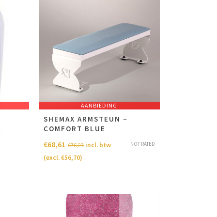
AANBIEDING
SHEMAX ARMSTEUN –
COMFORT BLUE
€
68,61
NOT RATED
NOT RATED
incl. btw
€
76,23
(excl.
€
56,70
)