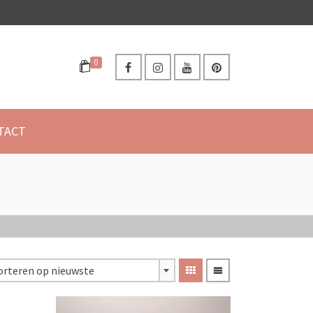
0
TACT
orteren op nieuwste