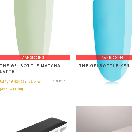
AANBIEDING
AANBIEDING
THE GELBOTTLE MATCHA
THE GELBOTTLE KEN
LATTE
€
14,49
incl. btw
€
28,98
€
14,49
NOT RATED
incl. btw
€
28,98
(excl.
€
11,98
)
(excl.
€
11,98
)