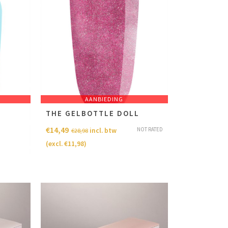
AANBIEDING
THE GELBOTTLE DOLL
€
14,49
NOT RATED
NOT RATED
incl. btw
€
28,98
(excl.
€
11,98
)