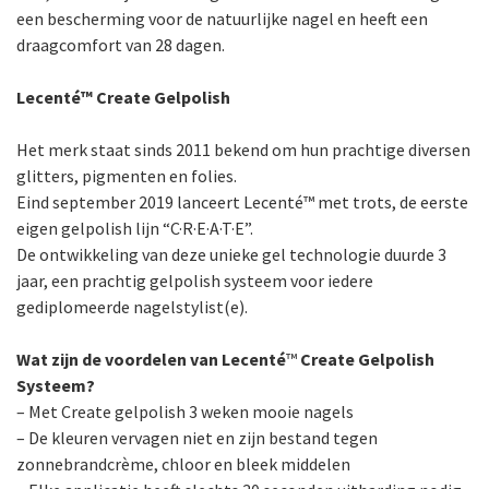
een bescherming voor de natuurlijke nagel en heeft een
draagcomfort van 28 dagen.
Lecenté
™
Create Gelpolish
Het merk staat sinds 2011 bekend om hun prachtige diversen
glitters, pigmenten en folies.
Eind september 2019 lanceert Lecenté™ met trots, de eerste
eigen gelpolish lijn “C·R·E·A·T·E”.
De ontwikkeling van deze unieke gel technologie duurde 3
jaar, een prachtig gelpolish systeem voor iedere
gediplomeerde nagelstylist(e).
Wat zijn de voordelen van Lecenté
™
Create Gelpolish
Systeem?
– Met Create gelpolish 3 weken mooie nagels
– De kleuren vervagen niet en zijn bestand tegen
zonnebrandcrème, chloor en bleek middelen