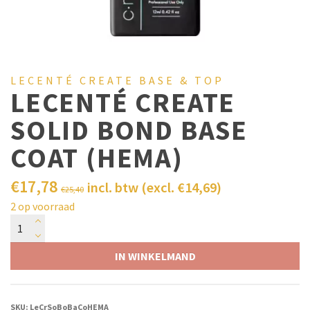
LECENTÉ CREATE BASE & TOP
LECENTÉ CREATE
SOLID BOND BASE
COAT (HEMA)
€
17,78
incl. btw (excl.
€
14,69
)
€
25,40
2 op voorraad
IN WINKELMAND
SKU:
LeCrSoBoBaCoHEMA