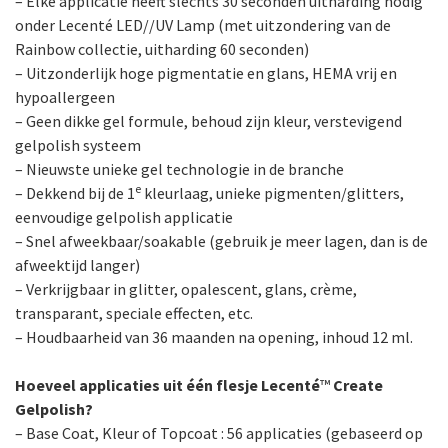
– Elke applicatie heeft slechts 30 seconden uitharding nodig
onder Lecenté LED//UV Lamp (met uitzondering van de
Rainbow collectie, uitharding 60 seconden)
– Uitzonderlijk hoge pigmentatie en glans, HEMA vrij en
hypoallergeen
– Geen dikke gel formule, behoud zijn kleur, verstevigend
gelpolish systeem
– Nieuwste unieke gel technologie in de branche
e
– Dekkend bij de 1
kleurlaag, unieke pigmenten/glitters,
eenvoudige gelpolish applicatie
– Snel afweekbaar/soakable (gebruik je meer lagen, dan is de
afweektijd langer)
– Verkrijgbaar in glitter, opalescent, glans, crème,
transparant, speciale effecten, etc.
– Houdbaarheid van 36 maanden na opening, inhoud 12 ml.
Hoeveel applicaties uit één flesje Lecenté
™
Create
Gelpolish?
– Base Coat, Kleur of Topcoat : 56 applicaties (gebaseerd op