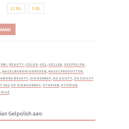
12 ML
5 ML
LMAND
,
5ML
,
BEAUTY
,
COLOR
,
GEL
,
GELLAK
,
GELPOLISH
,
L
,
NAGELBENODIGDHEDEN
,
NAGELPRODUCTEN
,
RANORA BEAUTY
,
SIGOURNEY
,
SO GUILTY
,
SO GUILTY
Y 020
,
SO SIGNOURNEY
,
UTOPIAN
,
UTOPIAN
OLLE
an Gelpolish aan: