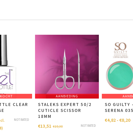
RKOCHT
AANBIEDING
AANB
TTLE CLEAR
STALEKS EXPERT 50/2
SO GUILTY 
SE
CUTICLE SCISSOR
SERENA 03
18MM
€
4,82
-
€
8,20
NOT RATED
cl.
€
13,51
NOT RATED
€
19,30
8
)