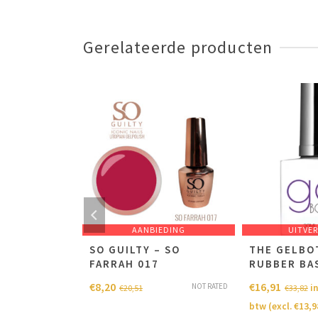
Gerelateerde producten
EDING
AANBIEDING
UITVE
EES BIT
SO GUILTY – SO
THE GELBO
LLOW
FARRAH 017
RUBBER BA
€
8,20
€
16,91
NOT RATED
NOT RATED
cl.
in
€
20,51
€
33,82
7
)
btw (excl.
€
13,9