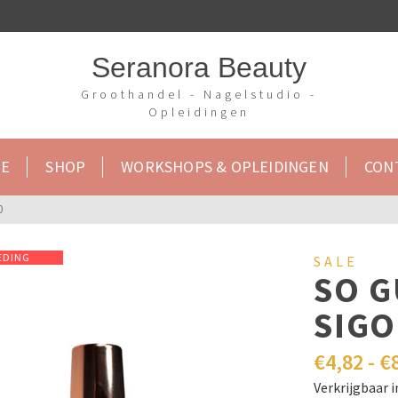
Seranora Beauty
Groothandel - Nagelstudio -
Opleidingen
E
SHOP
WORKSHOPS & OPLEIDINGEN
CON
0
EDING
SALE
SO G
SIGO
€
4,82
-
€
Verkrijgbaar 