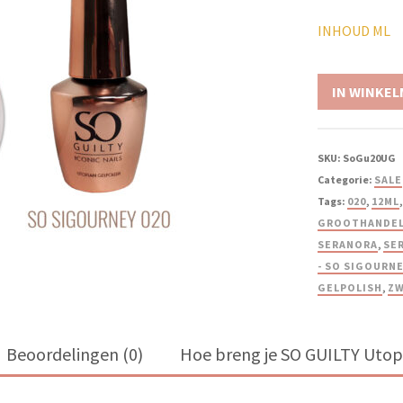
INHOUD ML
IN WINKE
SKU:
SoGu20UG
Categorie:
SALE
Tags:
020
,
12ML
GROOTHANDE
SERANORA
,
SE
- SO SIGOURNE
GELPOLISH
,
ZW
Beoordelingen (0)
Hoe breng je SO GUILTY Utopi