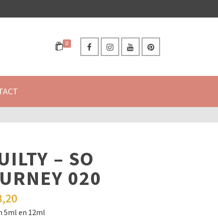
0
TACT
UILTY – SO
URNEY 020
8,20
in 5ml en 12ml