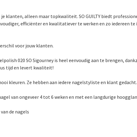
en je klanten, alleen maar topkwaliteit. SO GUILTY biedt professi
oudiger, efficiënter en kwalitatiever te werken en zo iedereen te 
rschil voor jouw klanten.
polish 020 SO Sigourney is heel eenvoudig aan te brengen, dankz
s tijd en levert kwaliteit!
ooi kleuren. Ze hebben aan iedere nagelstyliste en klant gedacht.
nagel van ongeveer 4 tot 6 weken en met een langdurige hoogglan
n van de nagels