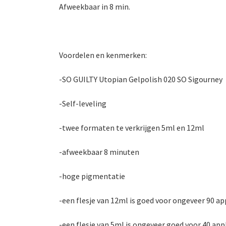
Afweekbaar in 8 min.
Voordelen en kenmerken:
-SO GUILTY Utopian Gelpolish 020 SO Sigourney
-Self-leveling
-twee formaten te verkrijgen 5ml en 12ml
-afweekbaar 8 minuten
-hoge pigmentatie
-een flesje van 12ml is goed voor ongeveer 90 ap
-een flesje van 5ml is ongeveer goed voor 40 app