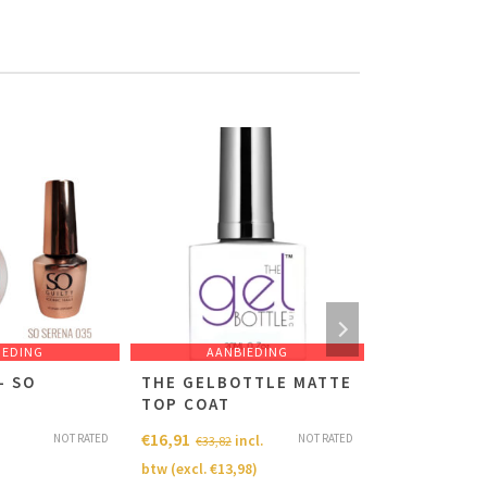
IEDING
AANBIEDING
AANB
– SO
THE GELBOTTLE MATTE
ATWOOD FR
5
TOP COAT
THE BRUSH
€
16,91
€
6,74
NOT RATED
NOT RATED
incl.
€
33,82
€
9,62
btw (excl.
€
13,98
)