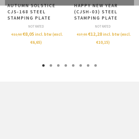
AUTUMN SOLSTICE
HAPPY NEW YEAR
CJS-168 STEEL
(CJSH-03) STEEL
STAMPING PLATE
STAMPING PLATE
NOT RATED
NOT RATED
€
8,05
€
12,28
incl. btw (excl.
incl. btw (excl.
€
11,50
€
17,55
€
6,65
)
€
10,15
)