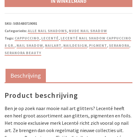
IN WINKELMAND
SKU:
5055480719091
Categorieën:
ALLE NAIL SHADOWS
,
NUDE NAIL SHADOW
Tags:
CAPPUCCINO
,
LECENTÉ
,
LECENTÉ NAIL SHADOW CAPPUCCINO
8 GR.
,
NAIL SHADOW
,
NAILART
,
NAILDESIGN
,
PIGMENT
,
SERANORA
,
SERANORA BEAUTY
Beschrijving
Product beschrijving
Ben je op zoek naar mooie nail art glitters? Lecenté heeft
een heel groot assortiment aan glitters, pigmenten en foils.
Het mooie exclusieve merk Lecenté richt zich vooral op nail
art. Ze brengen dan ook regelmatig nieuwe collecties uit.