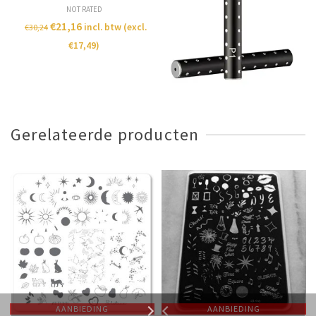
NOT RATED
NOT RATED
€
21,16
€
15,23
incl. btw (excl.
incl. btw (excl.
€
30,24
€
21,77
€
17,49
)
€
12,59
)
Gerelateerde producten
AANBIEDING
AANBIEDING