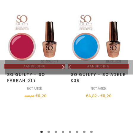
AANBIEDING
AANBIEDING
SO GUILTY – SO
SO GUILTY – SO ADELE
FARRAH 017
036
NOT RATED
NOT RATED
€
8,20
€
4,82
-
€
8,20
€
20,51