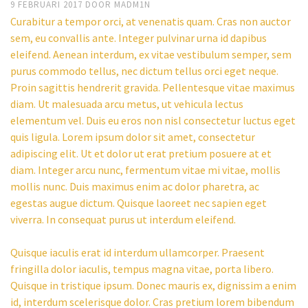
9 FEBRUARI 2017
DOOR
MADM1N
Curabitur a tempor orci, at venenatis quam. Cras non auctor
sem, eu convallis ante. Integer pulvinar urna id dapibus
eleifend. Aenean interdum, ex vitae vestibulum semper, sem
purus commodo tellus, nec dictum tellus orci eget neque.
Proin sagittis hendrerit gravida. Pellentesque vitae maximus
diam. Ut malesuada arcu metus, ut vehicula lectus
elementum vel. Duis eu eros non nisl consectetur luctus eget
quis ligula. Lorem ipsum dolor sit amet, consectetur
adipiscing elit. Ut et dolor ut erat pretium posuere at et
diam. Integer arcu nunc, fermentum vitae mi vitae, mollis
mollis nunc. Duis maximus enim ac dolor pharetra, ac
egestas augue dictum. Quisque laoreet nec sapien eget
viverra. In consequat purus ut interdum eleifend.
Quisque iaculis erat id interdum ullamcorper. Praesent
fringilla dolor iaculis, tempus magna vitae, porta libero.
Quisque in tristique ipsum. Donec mauris ex, dignissim a enim
id, interdum scelerisque dolor. Cras pretium lorem bibendum