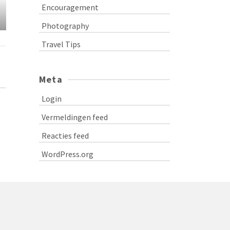
Alone and happy about it
Video Adven
Encouragement
Photography
Travel Tips
Meta
Login
Vermeldingen feed
Reacties feed
WordPress.org