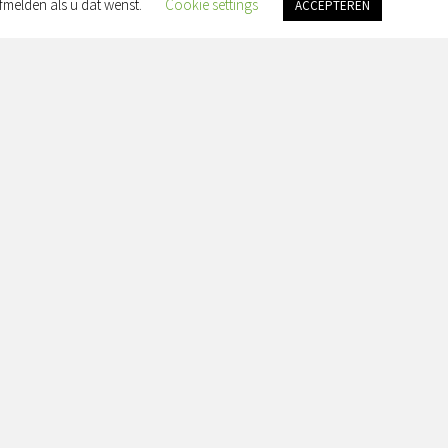
fmelden als u dat wenst.
Cookie settings
ACCEPTEREN
an Slingelandtplein 4, 8022 BH