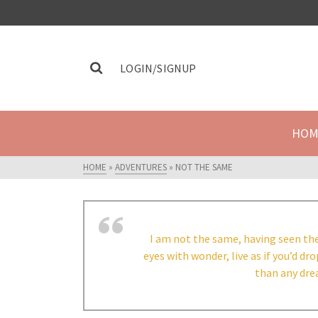
LOGIN/SIGNUP
HOM
HOME
»
ADVENTURES
»
NOT THE SAME
I am not the same, having seen the
eyes with wonder, live as if you’d dr
than any drea