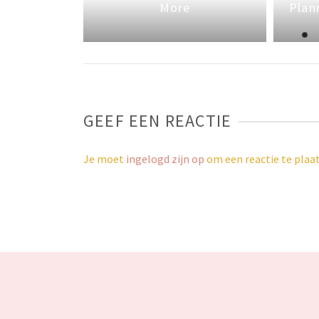
ount
More
Plan
GEEF EEN REACTIE
Je moet
ingelogd zijn op
om een reactie te plaa