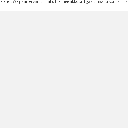
eteren. We gaan ervan uit dat u hiermee akkoord gaat, maar u kunt zich a
Adres:
Simon v
Zwolle