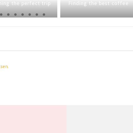
ning the perfect trip
Finding the best coffee
tsen.