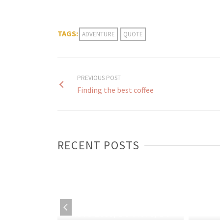
TAGS:
ADVENTURE
QUOTE
PREVIOUS POST
Finding the best coffee
RECENT POSTS
 make each
Have Less, Do More, Be