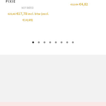
PIXIE
€
4,82
€
12,04
NOT RATED
€
17,78
incl. btw (excl.
€
25,40
€
14,69
)