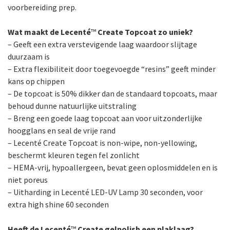
voorbereiding prep.
Wat maakt de Lecenté
™
Create Topcoat zo uniek?
– Geeft een extra verstevigende laag waardoor slijtage
duurzaam is
– Extra flexibiliteit door toegevoegde “resins” geeft minder
kans op chippen
– De topcoat is 50% dikker dan de standaard topcoats, maar
behoud dunne natuurlijke uitstraling
– Breng een goede laag topcoat aan voor uitzonderlijke
hoogglans en seal de vrije rand
– Lecenté Create Topcoat is non-wipe, non-yellowing,
beschermt kleuren tegen fel zonlicht
– HEMA-vrij, hypoallergeen, bevat geen oplosmiddelen en is
niet poreus
– Uitharding in Lecenté LED-UV Lamp 30 seconden, voor
extra high shine 60 seconden
Heeft de Lecenté
™
Create gelpolish een plaklaag?