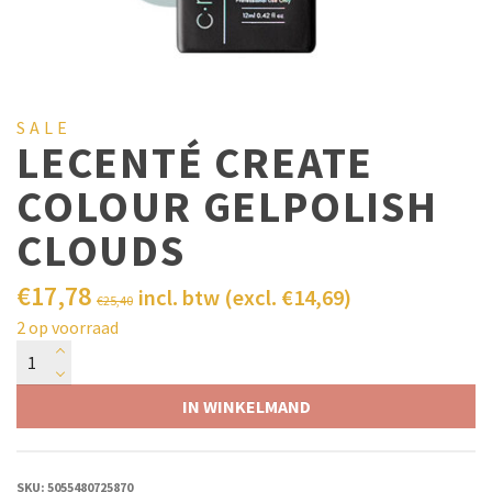
SALE
LECENTÉ CREATE
COLOUR GELPOLISH
CLOUDS
€
17,78
incl. btw (excl.
€
14,69
)
€
25,40
2 op voorraad
IN WINKELMAND
SKU:
5055480725870