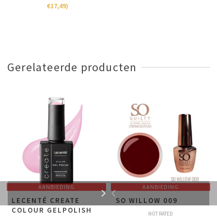
€
17,49
)
Gerelateerde producten
AANBIEDING
AANBIEDING
LECENTÉ CREATE
SO WILLOW 009
COLOUR GELPOLISH
NOT RATED