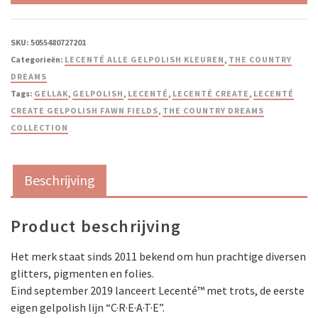
SKU:
5055480727201
Categorieën:
LECENTÉ ALLE GELPOLISH KLEUREN
,
THE COUNTRY
DREAMS
Tags:
GELLAK
,
GELPOLISH
,
LECENTÉ
,
LECENTÉ CREATE
,
LECENTÉ
CREATE GELPOLISH FAWN FIELDS
,
THE COUNTRY DREAMS
COLLECTION
Beschrijving
Product beschrijving
Het merk staat sinds 2011 bekend om hun prachtige diversen
glitters, pigmenten en folies.
Eind september 2019 lanceert Lecenté™ met trots, de eerste
eigen gelpolish lijn “C·R·E·A·T·E”.