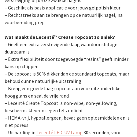
versteviging bij broze zwakke nagels
– Geschikt als basis applicatie voor jouw gelpolish kleur
– Rechtstreeks aan te brengen op de natuurlijk nagel, na
voorbereiding prep.
Wat maakt de Lecenté
™
Create Topcoat zo uniek?
– Geeft een extra verstevigende laag waardoor slijtage
duurzaam is
– Extra flexibiliteit door toegevoegde “resins” geeft minder
kans op chippen
– De topcoat is 50% dikker dan de standaard topcoats, maar
behoud dunne natuurlijke uitstraling
– Breng een goede laag topcoat aan voor uitzonderlijke
hoogglans en seal de vrije rand
– Lecenté Create Topcoat is non-wipe, non-yellowing,
beschermt kleuren tegen fel zonlicht
– HEMA-vrij, hypoallergeen, bevat geen oplosmiddelen en is
niet poreus
– Uitharding in
Lecenté LED-UV Lamp
30 seconden, voor