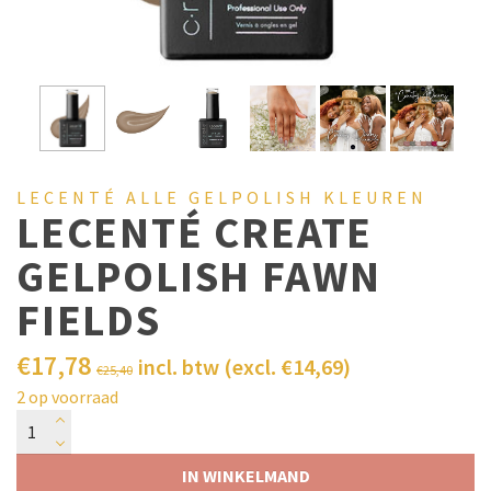
LECENTÉ ALLE GELPOLISH KLEUREN
LECENTÉ CREATE
GELPOLISH FAWN
FIELDS
€
17,78
incl. btw (excl.
€
14,69
)
€
25,40
2 op voorraad
IN WINKELMAND