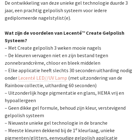
De ontwikkeling van deze unieke gel technologie duurde 3
jaar, een prachtig gelpolish systeem voor iedere
gediplomeerde nagelstylist(e).
Wat zijn de voordelen van Lecenté
™
Create Gelpolish
Systeem?
– Met Create gelpolish 3 weken mooie nagels
– De kleuren vervagen niet en zijn bestand tegen
zonnebrandcrème, chloor en bleek middelen
– Elke applicatie heeft slechts 30 seconden uitharding nodig
onder
Lecenté LED//UV Lamp
(met uitzondering van de
Rainbow collectie, uitharding 60 seconden)
– Uitzonderlijk hoge pigmentatie en glans, HEMA vrij en
hypoallergeen
– Geen dikke gel formule, behoud zijn kleur, verstevigend
gelpolish systeem
– Nieuwste unieke gel technologie in de branche
e
– Meeste kleuren dekkend bij de 1
kleurlaag, unieke
pigmenten/glitters, eenvoudige gelpolish applicatie