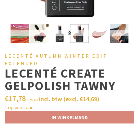
LECENTÉ AUTUMN WINTER EDIT
EXTENDED
LECENTÉ CREATE
GELPOLISH TAWNY
€
17,78
incl. btw (excl.
€
14,69
)
€
25,40
1 op voorraad
IN WINKELMAND