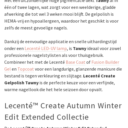
Met een uitzonderlijke hoge pigmentatie dekt
Tawny
al in
één of twee lagen, wat zorgt voor een weelderige, gladde
afwerking die tot wel 3 weken mooi blijft. De gelpolish is
HEMA-vrij en hypoallergeen, waardoor het geschikt is voor
zelfs de meest gevoelige nagels.
Dankzij de eenvoudige applicatie en snelle uithardingstijd
onder een
Lecenté LED-UV lamp
, is
Tawny
ideaal voor zowel
professionele nagelstylisten als voor thuisgebruik.
Combineer het met de Lecenté
Base Coat
of
Fusion Builder
Gel
en
Topcoat
voor een langdurige, glanzende manicure die
bestand is tegen verkleuring en slijtage.
Lecenté Create
Gelpolish Tawny
is de perfecte keuze voor een verfijnde,
warme nagellook die het hele seizoen door opvalt.
Lecenté™ Create Autumn Winter
Edit Extended Collectie