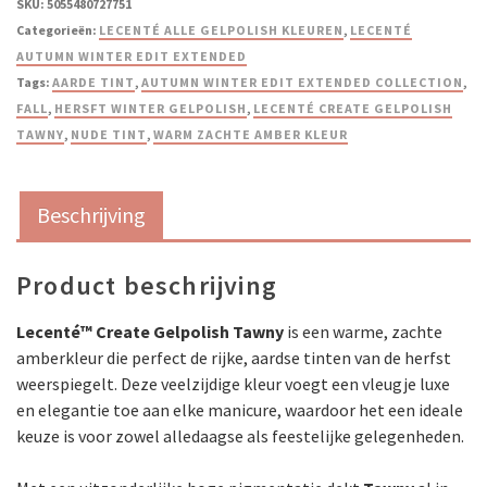
SKU:
5055480727751
Categorieën:
LECENTÉ ALLE GELPOLISH KLEUREN
,
LECENTÉ
AUTUMN WINTER EDIT EXTENDED
Tags:
AARDE TINT
,
AUTUMN WINTER EDIT EXTENDED COLLECTION
,
FALL
,
HERSFT WINTER GELPOLISH
,
LECENTÉ CREATE GELPOLISH
TAWNY
,
NUDE TINT
,
WARM ZACHTE AMBER KLEUR
Beschrijving
Product beschrijving
Lecenté™ Create Gelpolish Tawny
is een warme, zachte
amberkleur die perfect de rijke, aardse tinten van de herfst
weerspiegelt. Deze veelzijdige kleur voegt een vleugje luxe
en elegantie toe aan elke manicure, waardoor het een ideale
keuze is voor zowel alledaagse als feestelijke gelegenheden.