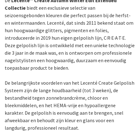
De
Lecenté™ Create Autumn Winter Edit Extended
Collectie
biedt een exclusieve selectie van
seizoensgebonden kleuren die perfect passen bij de herfst-
en wintermaanden. Lecenté, dat sinds 2011 bekend staat om
hun hoogwaardige glitters, pigmenten en folies,
introduceerde in 2019 hun eigen gelpolish lijn, C·R·E·A·T·E.
Deze gelpolish lijn is ontwikkeld met een unieke technologie
die 3 jaar in de maak was, en is ontworpen om professionele
nagelstylisten een hoogwaardig, duurzaam en eenvoudig
toepasbaar product te bieden.
De belangrijkste voordelen van het Lecenté Create Gelpolish
Systeem zijn de lange houdbaarheid (tot 3 weken), de
bestandheid tegen zonnebrandcrème, chloor en
bleekmiddelen, en het HEMA-vrije en hypoallergene
karakter. De gelpolish is eenvoudig aan te brengen, snel
afweekbaar en behoudt zijn kleur en glans voor een
langdurig, professioneel resultaat.