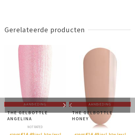
Gerelateerde producten
AANBIEDING
AANBIEDING
THE GELBOTTLE
THE GELBOTTLE
ANGELINA
HONEY
NOT RATED
NOT RATED
€
14,49
€
14,49
incl. btw (excl.
incl. btw (excl.
€
28,98
€
28,98