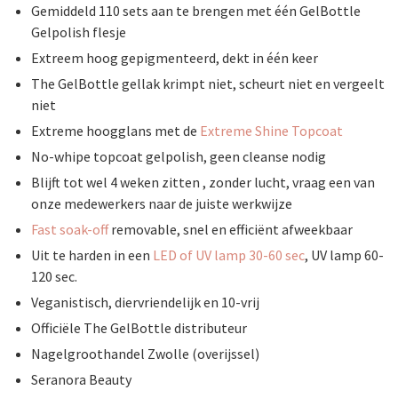
Gemiddeld 110 sets aan te brengen met één GelBottle
Gelpolish flesje
Extreem hoog gepigmenteerd, dekt in één keer
The GelBottle gellak krimpt niet, scheurt niet en vergeelt
niet
Extreme hoogglans met de
Extreme Shine Topcoat
No-whipe topcoat gelpolish, geen cleanse nodig
Blijft tot wel 4 weken zitten , zonder lucht, vraag een van
onze medewerkers naar de juiste werkwijze
Fast soak-off
removable, snel en efficiënt afweekbaar
Uit te harden in een
LED of UV lamp 30-60 sec
, UV lamp 60-
120 sec.
Veganistisch, diervriendelijk en 10-vrij
Officiële The GelBottle distributeur
Nagelgroothandel Zwolle (overijssel)
Seranora Beauty