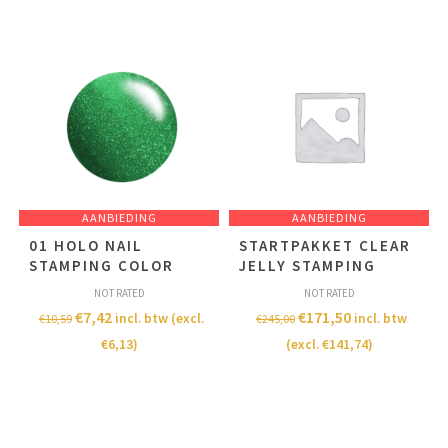
AANBIEDING
AANBIEDING
01 HOLO NAIL
STARTPAKKET CLEAR
STAMPING COLOR
JELLY STAMPING
NOT RATED
NOT RATED
€
7,42
€
171,50
incl. btw (excl.
incl. btw
€
10,59
€
245,00
€
6,13
)
(excl.
€
141,74
)