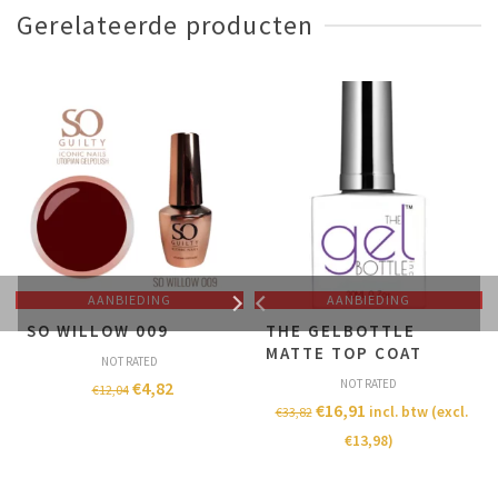
Gerelateerde producten
AANBIEDING
AANBIEDING
SO WILLOW 009
THE GELBOTTLE
MATTE TOP COAT
NOT RATED
NOT RATED
€
4,82
€
12,04
€
16,91
incl. btw (excl.
€
33,82
€
13,98
)