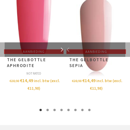
AANBIEDING
AANBIEDING
THE GELBOTTLE
THE GELBOTTLE
APHRODITE
SEPIA
NOT RATED
NOT RATED
€
14,49
€
14,49
incl. btw (excl.
incl. btw (excl.
€
28,98
€
28,98
€
11,98
)
€
11,98
)