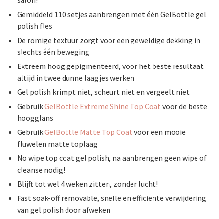
salon!
Gemiddeld 110 setjes aanbrengen met één GelBottle gel
polish fles
De romige textuur zorgt voor een geweldige dekking in
slechts één beweging
Extreem hoog gepigmenteerd, voor het beste resultaat
altijd in twee dunne laagjes werken
Gel polish krimpt niet, scheurt niet en vergeelt niet
Gebruik
GelBottle Extreme Shine Top Coat
voor de beste
hoogglans
Gebruik
GelBottle Matte Top Coat
voor een mooie
fluwelen matte toplaag
No wipe top coat gel polish, na aanbrengen geen wipe of
cleanse nodig!
Blijft tot wel 4 weken zitten, zonder lucht!
Fast soak-off removable, snelle en efficiënte verwijdering
van gel polish door afweken