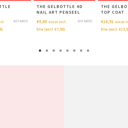
TTLE
THE GELBOTTLE 4D
THE GELBO
NAIL ART PENSEEL
TOP COAT
€
9,65
€
16,91
NOT RATED
NOT RATED
cl.
incl.
i
€
19,30
€
33,82
8
)
btw (excl.
€
7,98
)
btw (excl.
€
13,