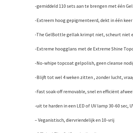
-gemiddeld 110 sets aan te brengen met één Gel
-Extreem hoog gepigmenteerd, dekt in één keer
-The GelBottle gellak krimpt niet, scheurt niet 
-Extreme hoogglans met de Extreme Shine Top
-No-whipe topcoat gelpolish, geen cleanse nodi
-Blijft tot wel 4 weken zitten , zonder lucht, v
-Fast soak-off removable, snel en efficiënt afwe
-uit te harden in een LED of UV lamp 30-60 sec, U
– Veganistisch, diervriendelijk en 10-vrij