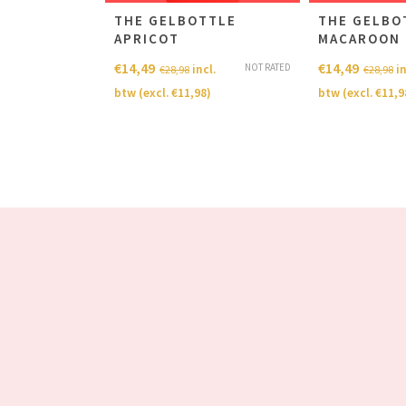
TTLE
THE GELBOTTLE
THE GELBO
EAMS
APRICOT
MACAROON
€
14,49
€
14,49
NOT RATED
NOT RATED
cl.
incl.
in
€
28,98
€
28,98
8
)
btw (excl.
€
11,98
)
btw (excl.
€
11,9