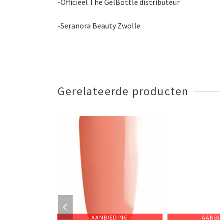
-Officieel The GelBottle distributeur
-Seranora Beauty Zwolle
Gerelateerde producten
EDING
AANBIEDING
AANB