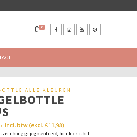
0
TACT
BOTTLE ALLE KLEUREN
GELBOTTLE
US
incl. btw (excl.
€
11,98
)
,98
is zeer hoog gepigmenteerd, hierdoor is het