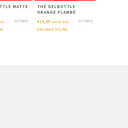
TTLE MATTE
THE GELBOTTLE
THE GELBO
ORANGE FLAMBÉ
RUSSIAN
€
14,49
€
14,49
NOT RATED
NOT RATED
ncl.
incl.
i
€
28,98
€
28,98
98
)
btw (excl.
€
11,98
)
btw (excl.
€
11,