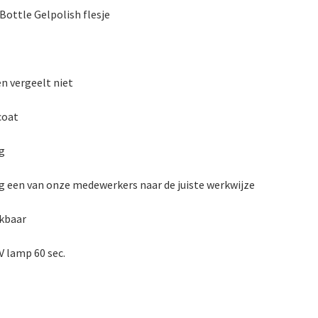
Bottle Gelpolish flesje
en vergeelt niet
coat
g
raag een van onze medewerkers naar de juiste werkwijze
ekbaar
V lamp 60 sec.