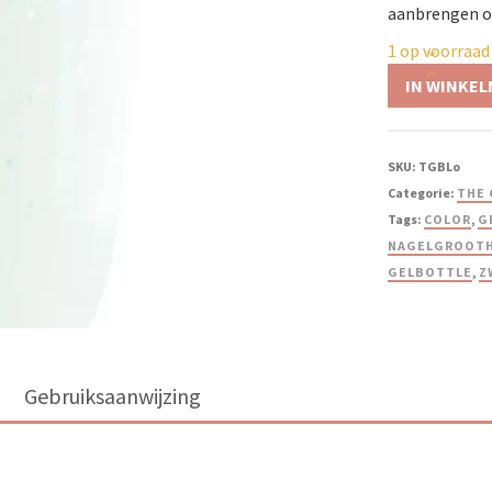
aanbrengen op
1 op voorraad
IN WINKE
SKU:
TGBLo
Categorie:
THE 
Tags:
COLOR
,
G
NAGELGROOT
GELBOTTLE
,
Z
Gebruiksaanwijzing