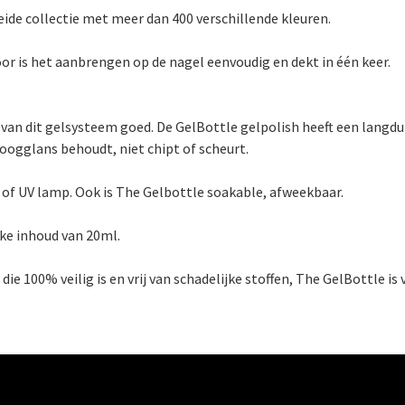
eide collectie met meer dan 400 verschillende kleuren.
or is het aanbrengen op de nagel eenvoudig en dekt in één keer.
 van dit gelsysteem goed. De GelBottle gelpolish heeft een langd
hoogglans behoudt, niet chipt of scheurt.
D of UV lamp. Ook is The Gelbottle soakable, afweekbaar.
ke inhoud van 20ml.
 100% veilig is en vrij van schadelijke stoffen, The GelBottle is v