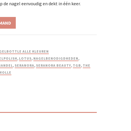
 de nagel eenvoudig en dekt in één keer.
LMAND
GELBOTTLE ALLE KLEUREN
ELPOLISH
,
LOTUS
,
NAGELBENODIGDHEDEN
,
HANDEL
,
SERANORA
,
SERANORA BEAUTY
,
TGB
,
THE
WOLLE