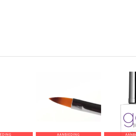
IEDING
AANBIEDING
AANB