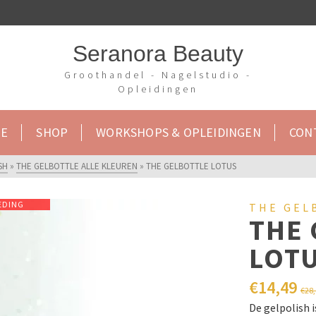
Seranora Beauty
Groothandel - Nagelstudio -
Opleidingen
E
SHOP
WORKSHOPS & OPLEIDINGEN
CON
SH
»
THE GELBOTTLE ALLE KLEUREN
»
THE GELBOTTLE LOTUS
EDING
THE GEL
THE 
LOT
€
14,49
€
28
De gelpolish 