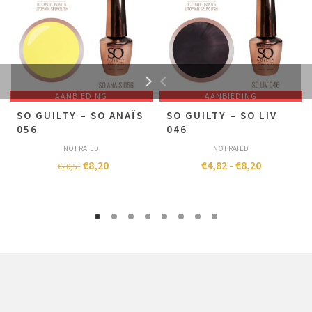
AANBIEDING
AANBIEDING
SO GUILTY – SO ANAÏS
SO GUILTY – SO LIV
056
046
NOT RATED
NOT RATED
€
8,20
€
4,82
-
€
8,20
€
20,51