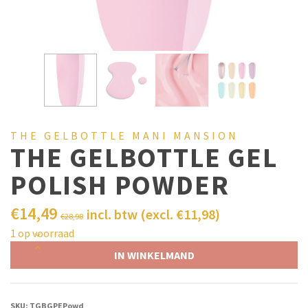
THE GELBOTTLE MANI MANSION
THE GELBOTTLE GEL
POLISH POWDER
€
14,49
incl. btw (excl.
€
11,98
)
€
28,98
1 op voorraad
IN WINKELMAND
SKU:
TGBGPEPowd