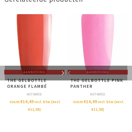
AANBIEDING
AANBIEDING
THE GELBOTTLE
THE GELBOTTLE PINK
ORANGE FLAMBÉ
PANTHER
NOT RATED
NOT RATED
€
14,49
€
14,49
incl. btw (excl.
incl. btw (excl.
€
28,98
€
28,98
€
11,98
)
€
11,98
)