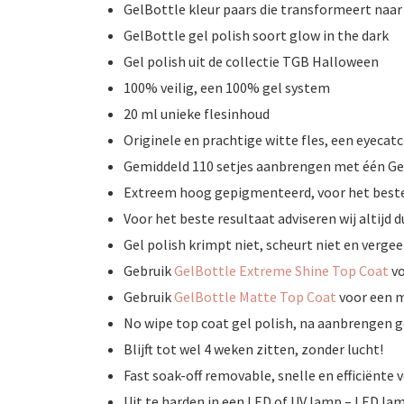
GelBottle kleur paars die transformeert naar
GelBottle gel polish soort glow in the dark
Gel polish uit de collectie TGB Halloween
100% veilig, een 100% gel system
20 ml unieke flesinhoud
Originele en prachtige witte fles, een eyecat
Gemiddeld 110 setjes aanbrengen met één Gel
Extreem hoog gepigmenteerd, voor het beste 
Voor het beste resultaat adviseren wij altijd
Gel polish krimpt niet, scheurt niet en vergee
Gebruik
GelBottle Extreme Shine Top Coat
vo
Gebruik
GelBottle Matte Top Coat
voor een m
No wipe top coat gel polish, na aanbrengen g
Blijft tot wel 4 weken zitten, zonder lucht!
Fast soak-off removable, snelle en efficiënte 
Uit te harden in een LED of UV lamp – LED lam