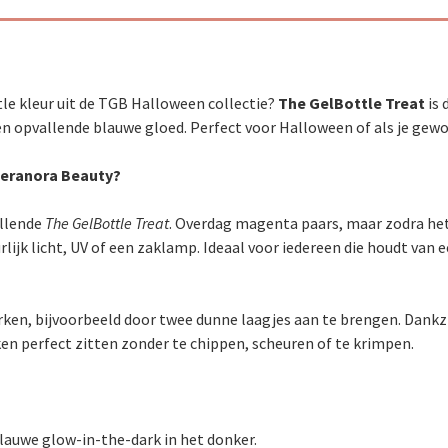
le kleur uit de TGB Halloween collectie?
The GelBottle Treat
is 
en opvallende blauwe gloed. Perfect voor Halloween of als je ge
Seranora Beauty?
allende
The GelBottle Treat
. Overdag magenta paars, maar zodra he
ijk licht, UV of een zaklamp. Ideaal voor iedereen die houdt van e
erken, bijvoorbeeld door twee dunne laagjes aan te brengen. Dank
eken perfect zitten zonder te chippen, scheuren of te krimpen.
auwe glow-in-the-dark in het donker.