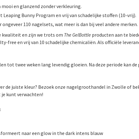
n mooi en glanzend zonder verkleuring.
t Leaping Bunny Program en vrij van schadelijke stoffen (10-vrij).
or ongeveer 110 nagelsets, wat meer is dan bij veel andere merken.
 kwaliteit en zijn we trots om
The GelBottle
producten aan te biede
ty-free en vrij van 10 schadelijke chemicaliën. Als officiële levera
en tot twee weken lang levendig gloeien. Na deze periode kan de
ver de juiste kleur? Bezoek onze nagelgroothandel in Zwolle of be
t je kunt verwachten!
:
sformeert naar een glow in the dark intens blauw