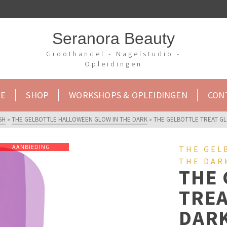
Seranora Beauty
Groothandel - Nagelstudio -
Opleidingen
E
SHOP
WORKSHOPS & OPLEIDINGEN
CON
SH
»
THE GELBOTTLE HALLOWEEN GLOW IN THE DARK
»
THE GELBOTTLE TREAT GL
AANBIEDING
THE GEL
THE DAR
THE 
TREA
DAR