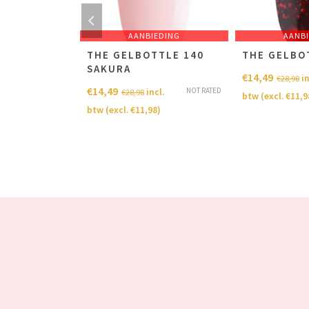
EDING
AANBIEDING
AANB
TTLE
THE GELBOTTLE 140
THE GELBO
SAKURA
€
14,49
in
€
28,98
€
14,49
NOT RATED
NOT RATED
cl.
incl.
€
28,98
btw (excl.
€
11,9
8
)
btw (excl.
€
11,98
)