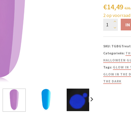
€
14,49
€
28
2 op voorraad
IN
SKU:
TGBGTreat
Categorieën:
TH
HALLOWEEN GL
Tags:
GLOW IN 
GLOW IN THE 
THE DARK