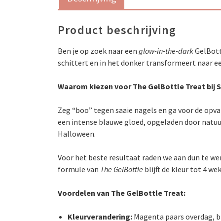
Product beschrijving
Ben je op zoek naar een
glow-in-the-dark
GelBott
schittert en in het donker transformeert naar e
Waarom kiezen voor The GelBottle Treat bij 
Zeg “boo” tegen saaie nagels en ga voor de opv
een intense blauwe gloed, opgeladen door natuurl
Halloween.
Voor het beste resultaat raden we aan dun te w
formule van
The GelBottle
blijft de kleur tot 4 w
Voordelen van The GelBottle Treat:
Kleurverandering:
Magenta paars overdag, bl