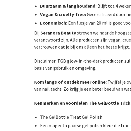
Duurzaam & langhoudend:
Blijft tot 4 weke
Vegan & cruelty-free:
Gecertificeerd door he
Economisch:
Een flesje van 20 ml is goed vo
Bij
Seranora Beauty
streven we naar de hoogste
verantwoord zijn. Alle producten zijn vegan, cruel
vertrouwen dat je bij ons alleen het beste krijgt.
Disclaimer: TGB glow-in-the-dark producten zull
basis van gebruik en omgeving.
Kom langs of ontdek meer online:
Twijfel je o
van nail techs. Zo krijg je een beter beeld van wa
Kenmerken en voordelen The GelBottle Trick
The GelBottle Treat Gel Polish
Een magenta paarse gel polish kleur die tran