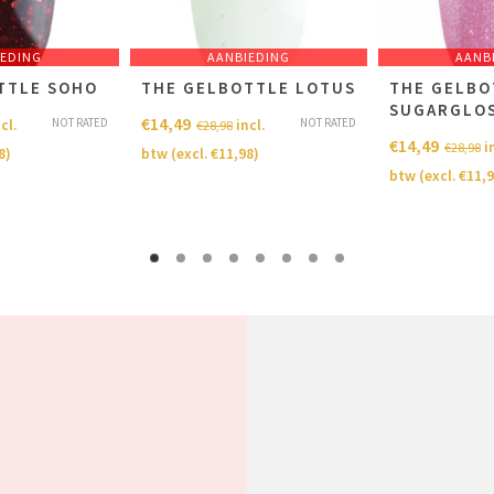
IEDING
AANBIEDING
AANB
TTLE SOHO
THE GELBOTTLE LOTUS
THE GELBO
SUGARGLO
€
14,49
NOT RATED
NOT RATED
cl.
incl.
€
28,98
€
14,49
i
€
28,98
8
)
btw (excl.
€
11,98
)
btw (excl.
€
11,