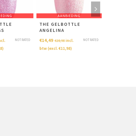
IEDING
AANBIEDING
AANB
TTLE
THE GELBOTTLE
THE GELBO
SS
ANGELINA
€
14,49
i
€
28,98
€
14,49
NOT RATED
NOT RATED
ncl.
incl.
€
28,98
btw (excl.
€
11,
98
)
btw (excl.
€
11,98
)