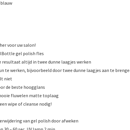
 blauw
cher voor uw salon!
Bottle gel polish fles
resultaat altijd in twee dunne laagjes werken
 dun te werken, bijvoorbeeld door twee dunne laagjes aan te breng
lt niet
or de beste hoogglans
ooie fluwelen matte toplaag
een wipe of cleanse nodig!
verwijdering van gel polish door afweken
p 30 – 60 sec, UV lamp 2 min