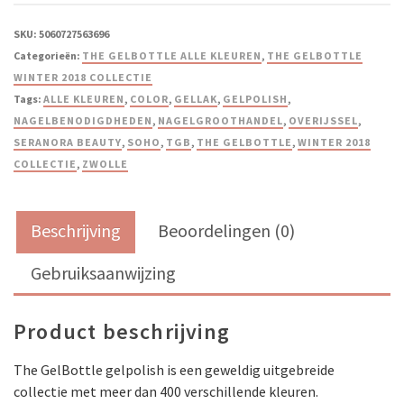
SKU:
5060727563696
Categorieën:
THE GELBOTTLE ALLE KLEUREN
,
THE GELBOTTLE
WINTER 2018 COLLECTIE
Tags:
ALLE KLEUREN
,
COLOR
,
GELLAK
,
GELPOLISH
,
NAGELBENODIGDHEDEN
,
NAGELGROOTHANDEL
,
OVERIJSSEL
,
SERANORA BEAUTY
,
SOHO
,
TGB
,
THE GELBOTTLE
,
WINTER 2018
COLLECTIE
,
ZWOLLE
Beschrijving
Beoordelingen (0)
Gebruiksaanwijzing
Product beschrijving
The GelBottle gelpolish is een geweldig uitgebreide
collectie met meer dan 400 verschillende kleuren.