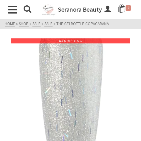
Seranora Beauty
0
HOME
»
SHOP
»
SALE
»
SALE
»
THE GELBOTTLE COPACABANA
AANBIEDING