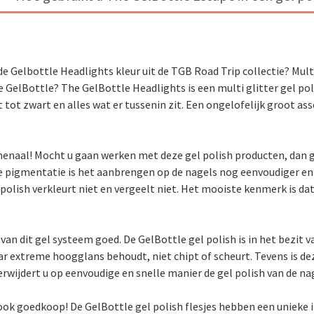
 Gelbottle Headlights kleur uit de TGB Road Trip collectie? Mult
e GelBottle? The GelBottle Headlights is een multi glitter gel poli
t tot zwart en alles wat er tussenin zit. Een ongelofelijk groot a
omenaal! Mocht u gaan werken met deze gel polish producten, dan g
e pigmentatie is het aanbrengen op de nagels nog eenvoudiger en 
lish verkleurt niet en vergeelt niet. Het mooiste kenmerk is dat d
van dit gel systeem goed. De GelBottle gel polish is in het bezit
aar extreme hoogglans behoudt, niet chipt of scheurt. Tevens is de
rwijdert u op eenvoudige en snelle manier de gel polish van de na
ok goedkoop! De GelBottle gel polish flesjes hebben een unieke i