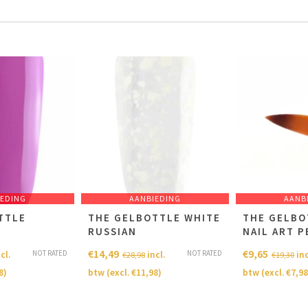
IEDING
AANBIEDING
AANB
TTLE
THE GELBOTTLE WHITE
THE GELBO
RUSSIAN
NAIL ART 
€
14,49
€
9,65
NOT RATED
NOT RATED
cl.
incl.
inc
€
28,98
€
19,30
8
)
btw (excl.
€
11,98
)
btw (excl.
€
7,98