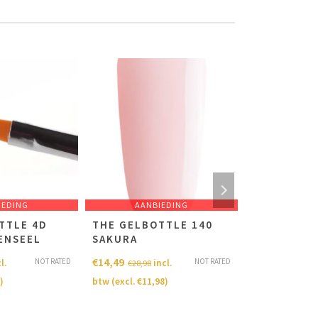
IEDING
AANBIEDING
AANB
TTLE 4D
THE GELBOTTLE 140
THE GELB
PENSEEL
SAKURA
MALDIVA
€
14,49
€
14,49
NOT RATED
NOT RATED
l.
incl.
i
€
28,98
€
28,98
)
btw (excl.
€
11,98
)
btw (excl.
€
11,