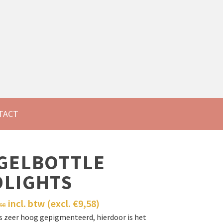
0
TACT
GELBOTTLE
DLIGHTS
incl. btw (excl.
€
9,58
)
,98
is zeer hoog gepigmenteerd, hierdoor is het