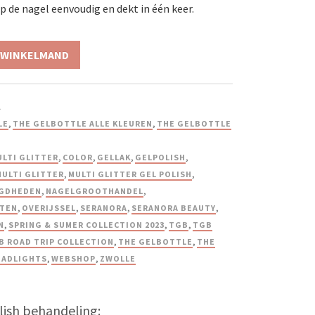
 de nagel eenvoudig en dekt in één keer.
 WINKELMAND
l
LE
,
THE GELBOTTLE ALLE KLEUREN
,
THE GELBOTTLE
LTI GLITTER
,
COLOR
,
GELLAK
,
GELPOLISH
,
MULTI GLITTER
,
MULTI GLITTER GEL POLISH
,
GDHEDEN
,
NAGELGROOTHANDEL
,
TEN
,
OVERIJSSEL
,
SERANORA
,
SERANORA BEAUTY
,
N
,
SPRING & SUMER COLLECTION 2023
,
TGB
,
TGB
B ROAD TRIP COLLECTION
,
THE GELBOTTLE
,
THE
EADLIGHTS
,
WEBSHOP
,
ZWOLLE
lish behandeling: