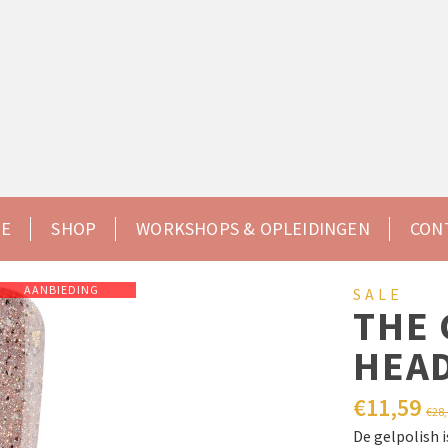
Seranora Beauty
Groothandel - Nagelstudio -
Opleidingen
E
SHOP
WORKSHOPS & OPLEIDINGEN
CON
AANBIEDING
SALE
THE 
HEA
€
11,59
€
28
De gelpolish 