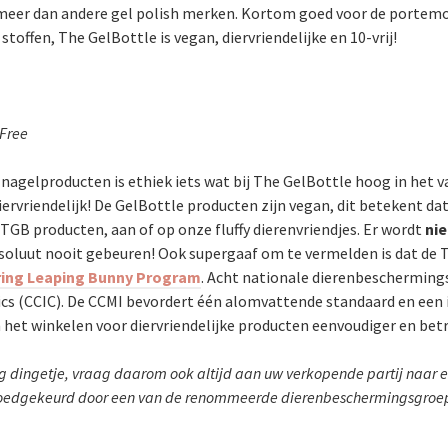
 meer dan andere gel polish merken. Kortom goed voor de portemo
k stoffen, The GelBottle is vegan, diervriendelijke en 10-vrij!
 Free
nagelproducten is ethiek iets wat bij The GelBottle hoog in het v
rvriendelijk! De GelBottle producten zijn vegan, dit betekent da
 TGB producten, aan of op onze fluffy dierenvriendjes. Er wordt
nie
bsoluut nooit gebeuren! Ook supergaaf
om te vermelden is dat de T
ering Leaping Bunny Program
. Acht nationale dierenbeschermin
s (CCIC). De CCMI bevordert één alomvattende standaard en een 
het winkelen voor diervriendelijke producten eenvoudiger en be
g dingetje, vraag daarom ook altijd aan uw verkopende partij naar ee
goedgekeurd door een van de renommeerde dierenbeschermingsgroepen!