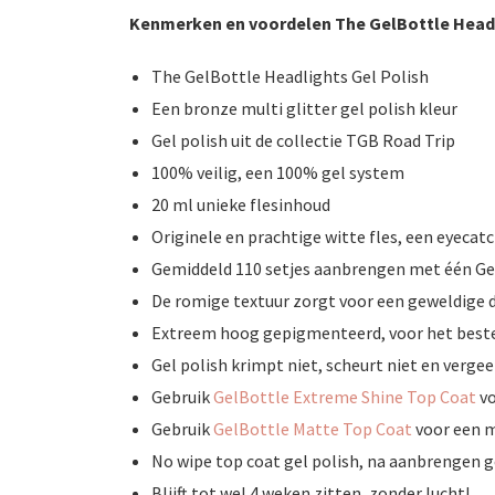
Kenmerken en voordelen The GelBottle Headl
The GelBottle Headlights Gel Polish
Een bronze multi glitter gel polish kleur
Gel polish uit de collectie TGB Road Trip
100% veilig, een 100% gel system
20 ml unieke flesinhoud
Originele en prachtige witte fles, een eyecat
Gemiddeld 110 setjes aanbrengen met één Gel
De romige textuur zorgt voor een geweldige 
Extreem hoog gepigmenteerd, voor het beste 
Gel polish krimpt niet, scheurt niet en vergee
Gebruik
GelBottle Extreme Shine Top Coat
vo
Gebruik
GelBottle Matte Top Coat
voor een m
No wipe top coat gel polish, na aanbrengen g
Blijft tot wel 4 weken zitten, zonder lucht!