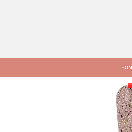
LOGIN/SIGNUP
HOM
HOME
»
SHOP
»
SALE
»
SALE
»
THE GELBOTTLE HEADLIGHTS