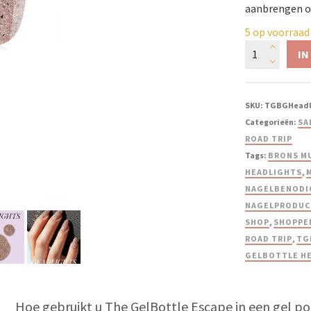
aanbrengen op
5 op voorraad
IN
SKU:
TGBGHead
Categorieën:
SA
ROAD TRIP
Tags:
BRONS MU
HEADLIGHTS
,
NAGELBENODI
NAGELPRODUC
SHOP
,
SHOPPE
ROAD TRIP
,
TG
GELBOTTLE H
Hoe gebruikt u The GelBottle Escape in een gel po