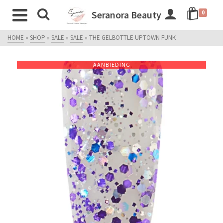
Seranora Beauty
0
HOME
»
SHOP
»
SALE
»
SALE
»
THE GELBOTTLE UPTOWN FUNK
AANBIEDING