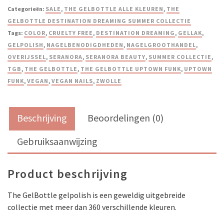
Categorieën:
SALE
,
THE GELBOTTLE ALLE KLEUREN
,
THE
GELBOTTLE DESTINATION DREAMING SUMMER COLLECTIE
Tags:
COLOR
,
CRUELTY FREE
,
DESTINATION DREAMING
,
GELLAK
,
GELPOLISH
,
NAGELBENODIGDHEDEN
,
NAGELGROOTHANDEL
,
OVERIJSSEL
,
SERANORA
,
SERANORA BEAUTY
,
SUMMER COLLECTIE
,
TGB
,
THE GELBOTTLE
,
THE GELBOTTLE UPTOWN FUNK
,
UPTOWN
FUNK
,
VEGAN
,
VEGAN NAILS
,
ZWOLLE
Beschrijving
Beoordelingen (0)
Gebruiksaanwijzing
Product beschrijving
The GelBottle gelpolish is een geweldig uitgebreide
collectie met meer dan 360 verschillende kleuren.