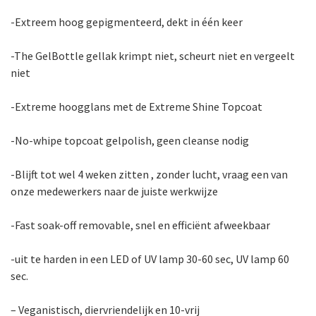
-Extreem hoog gepigmenteerd, dekt in één keer
-The GelBottle gellak krimpt niet, scheurt niet en vergeelt
niet
-Extreme hoogglans met de Extreme Shine Topcoat
-No-whipe topcoat gelpolish, geen cleanse nodig
-Blijft tot wel 4 weken zitten , zonder lucht, vraag een van
onze medewerkers naar de juiste werkwijze
-Fast soak-off removable, snel en efficiënt afweekbaar
-uit te harden in een LED of UV lamp 30-60 sec, UV lamp 60
sec.
– Veganistisch, diervriendelijk en 10-vrij