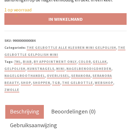
1 op voorraad
IN WINKELMAND
SKU:
9900000000084
Categorieën:
THE GELBOTTLE ALLE KLEUREN MINI GELPOLISH
,
THE
GELBOTTLE GELPOLISH MINI
Tags:
7ML
,
BIAB
,
BY APPOINTMENT ONLY
,
COLOR
,
GELLAK
,
GELPOLISH
,
KUNSTNAGELS
,
MINI
,
NAGELBENODIGDHEDEN
,
NAGELGROOTHANDEL
,
OVERIJSSEL
,
SERANORA
,
SERANORA
BEAUTY
,
SHOP
,
SHOPPEN
,
TGB
,
THE GELBOTTLE
,
WEBSHOP
,
ZWOLLE
Beschrijving
Beoordelingen (0)
Gebruiksaanwijzing