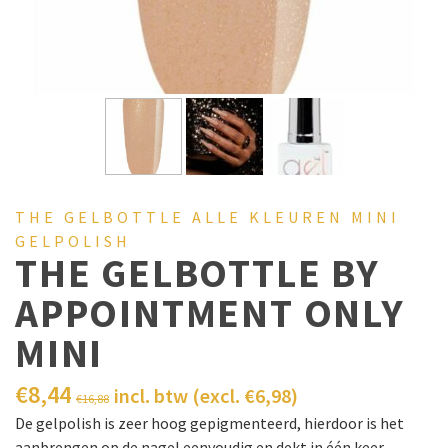
THE GELBOTTLE ALLE KLEUREN MINI
GELPOLISH
THE GELBOTTLE BY
APPOINTMENT ONLY
MINI
€
8,44
incl. btw (excl.
€
6,98
)
€
16,88
De gelpolish is zeer hoog gepigmenteerd, hierdoor is het
aanbrengen op de nagel eenvoudig en dekt in één keer.