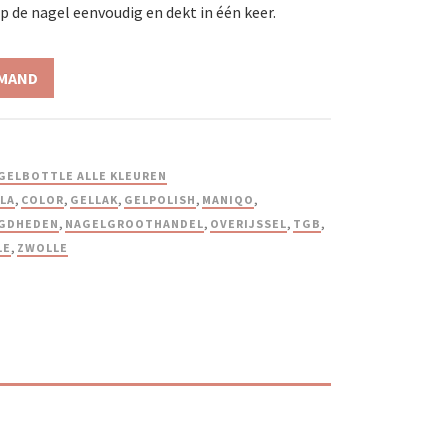
 de nagel eenvoudig en dekt in één keer.
LMAND
GELBOTTLE ALLE KLEUREN
LA
,
COLOR
,
GELLAK
,
GELPOLISH
,
MANIQO
,
GDHEDEN
,
NAGELGROOTHANDEL
,
OVERIJSSEL
,
TGB
,
LE
,
ZWOLLE