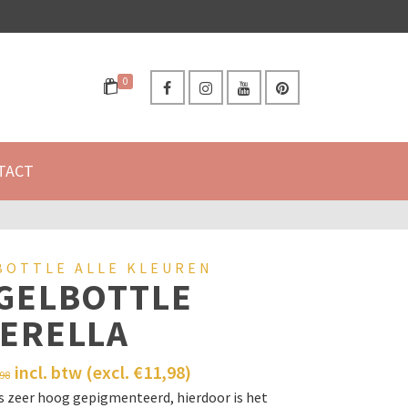
0
TACT
BOTTLE ALLE KLEUREN
GELBOTTLE
ERELLA
incl. btw (excl.
€
11,98
)
,98
is zeer hoog gepigmenteerd, hierdoor is het