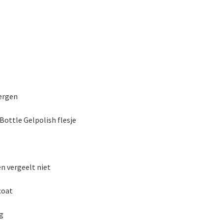
bergen
Bottle Gelpolish flesje
en vergeelt niet
coat
g