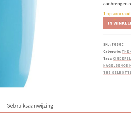
aanbrengen op
1 op voorraad
IN WINKE
SKU:
TGBGCi
Categorie:
THE 
Tags:
CINDEREL
NAGELBENODI
THE GELBOTT
Gebruiksaanwijzing