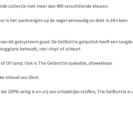
eide collectie met meer dan 400 verschillende kleuren.
or is het aanbrengen op de nagel eenvoudig en dekt in één keer.
 van dit gelsysteem goed. De GelBottle gelpolish heeft een langd
hoogglans behoudt, niet chipt of scheurt.
D of UV lamp. Ook is The Gelbottle soakable, afweekbaar.
ke inhoud van 20ml.
 100% veilig is en vrij van schadelijke stoffen, The GelBottle is v