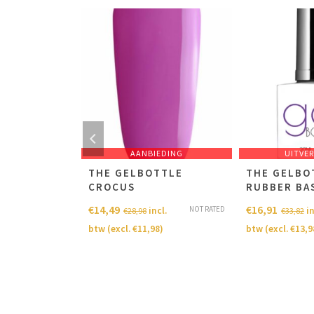
EDING
AANBIEDING
UITVE
TTLE
THE GELBOTTLE
THE GELBO
TAN
CROCUS
RUBBER BA
€
14,49
€
16,91
NOT RATED
NOT RATED
cl.
incl.
in
€
28,98
€
33,82
8
)
btw (excl.
€
11,98
)
btw (excl.
€
13,9