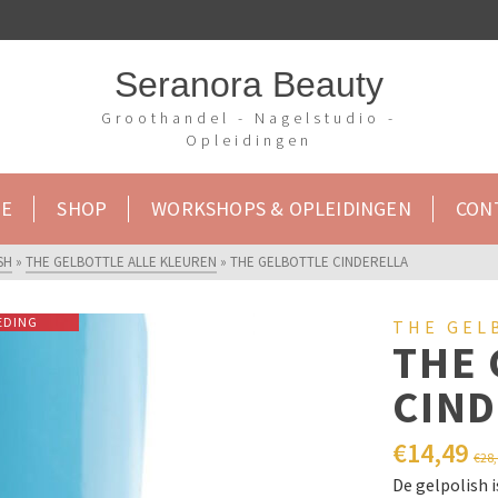
Seranora Beauty
Groothandel - Nagelstudio -
Opleidingen
E
SHOP
WORKSHOPS & OPLEIDINGEN
CON
SH
»
THE GELBOTTLE ALLE KLEUREN
»
THE GELBOTTLE CINDERELLA
EDING
THE GEL
THE 
CIND
€
14,49
€
28
De gelpolish 