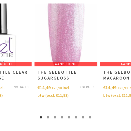
RKOCHT
AANBIEDING
AANB
TTLE CLEAR
THE GELBOTTLE
THE GELBO
SE
SUGARGLOSS
MACAROON
€
14,49
€
14,49
NOT RATED
NOT RATED
cl.
incl.
i
€
28,98
€
28,98
8
)
btw (excl.
€
11,98
)
btw (excl.
€
11,