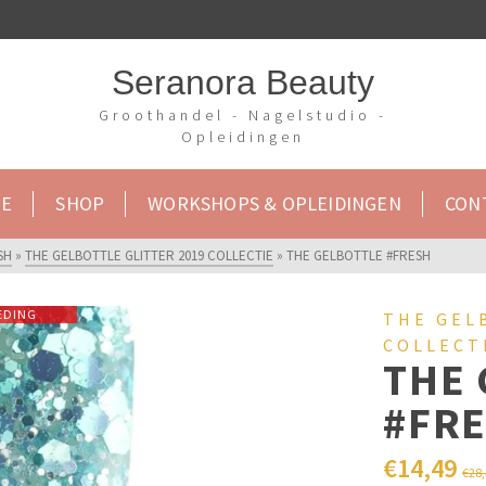
Seranora Beauty
Groothandel - Nagelstudio -
Opleidingen
E
SHOP
WORKSHOPS & OPLEIDINGEN
CON
SH
»
THE GELBOTTLE GLITTER 2019 COLLECTIE
»
THE GELBOTTLE #FRESH
EDING
THE GEL
COLLECT
THE 
#FR
€
14,49
€
28