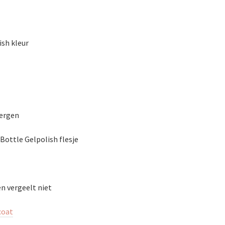
ish kleur
bergen
Bottle Gelpolish flesje
en vergeelt niet
coat