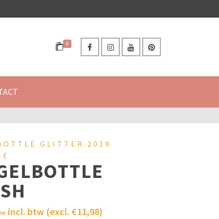
0
TACT
BOTTLE GLITTER 2019
IE
GELBOTTLE
ESH
incl. btw (excl.
€
11,98
)
,98