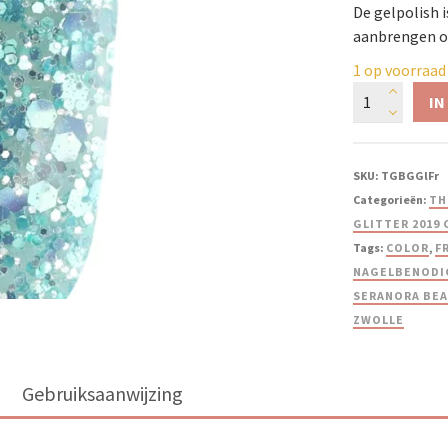
De gelpolish 
aanbrengen op
1 op voorraad
IN
SKU:
TGBGGlFr
Categorieën:
TH
GLITTER 2019 
Tags:
COLOR
,
F
NAGELBENODI
SERANORA BE
ZWOLLE
Gebruiksaanwijzing