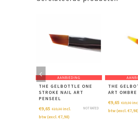
EDING
AANBIEDING
AANB
TTLE LOTUS
THE GELBOTTLE ONE
THE GELBO
STROKE NAIL ART
ART OMBRE
NOT RATED
cl.
PENSEEL
€
9,65
inc
€
19,30
8
)
€
9,65
NOT RATED
incl.
€
19,30
btw (excl.
€
7,98
btw (excl.
€
7,98
)