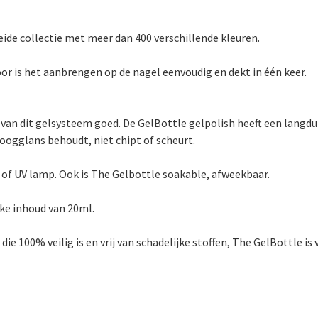
eide collectie met meer dan 400 verschillende kleuren.
or is het aanbrengen op de nagel eenvoudig en dekt in één keer.
 van dit gelsysteem goed. De GelBottle gelpolish heeft een langd
hoogglans behoudt, niet chipt of scheurt.
D of UV lamp. Ook is The Gelbottle soakable, afweekbaar.
ke inhoud van 20ml.
 100% veilig is en vrij van schadelijke stoffen, The GelBottle is v