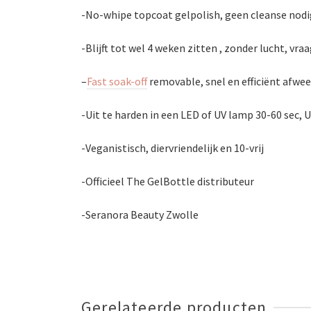
-No-whipe topcoat gelpolish, geen cleanse nodi
-Blijft tot wel 4 weken zitten , zonder lucht, v
–
Fast soak-off
removable, snel en efficiënt afwe
-Uit te harden in een LED of UV lamp 30-60 sec, U
-Veganistisch, diervriendelijk en 10-vrij
-Officieel The GelBottle distributeur
-Seranora Beauty Zwolle
Gerelateerde producten