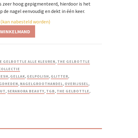
is zeer hoog gepigmenteerd, hierdoor is het
 de nagel eenvoudig en dekt in één keer.
 (kan nabesteld worden)
 WINKELMAND
E GELBOTTLE ALLE KLEUREN
,
THE GELBOTTLE
COLLECTIE
RESH
,
GELLAK
,
GELPOLISH
,
GLITTER
,
GDHEDEN
,
NAGELGROOTHANDEL
,
OVERIJSSEL
,
AUT
,
SERANORA BEAUTY
,
TGB
,
THE GELBOTTLE
,