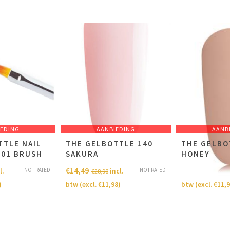
IEDING
AANBIEDING
AANB
TTLE NAIL
THE GELBOTTLE 140
THE GELBO
 01 BRUSH
SAKURA
HONEY
€
14,49
€
14,49
NOT RATED
NOT RATED
l.
incl.
i
€
28,98
€
28,98
)
btw (excl.
€
11,98
)
btw (excl.
€
11,