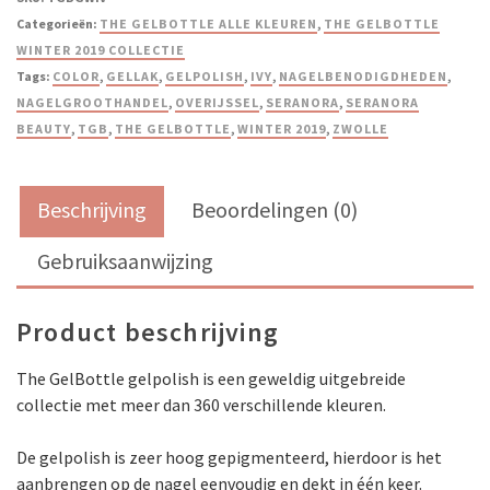
Categorieën:
THE GELBOTTLE ALLE KLEUREN
,
THE GELBOTTLE
WINTER 2019 COLLECTIE
Tags:
COLOR
,
GELLAK
,
GELPOLISH
,
IVY
,
NAGELBENODIGDHEDEN
,
NAGELGROOTHANDEL
,
OVERIJSSEL
,
SERANORA
,
SERANORA
BEAUTY
,
TGB
,
THE GELBOTTLE
,
WINTER 2019
,
ZWOLLE
Beschrijving
Beoordelingen (0)
Gebruiksaanwijzing
Product beschrijving
The GelBottle gelpolish is een geweldig uitgebreide
collectie met meer dan 360 verschillende kleuren.
De gelpolish is zeer hoog gepigmenteerd, hierdoor is het
aanbrengen op de nagel eenvoudig en dekt in één keer.