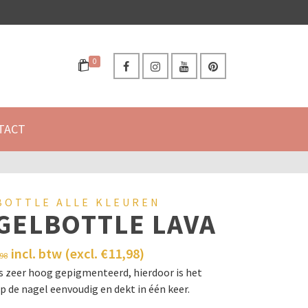
0
TACT
BOTTLE ALLE KLEUREN
GELBOTTLE LAVA
incl. btw (excl.
€
11,98
)
,98
is zeer hoog gepigmenteerd, hierdoor is het
 de nagel eenvoudig en dekt in één keer.