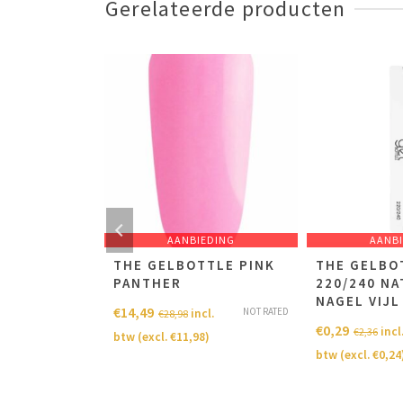
Gerelateerde producten
EDING
AANBIEDING
AANB
TTLE
THE GELBOTTLE PINK
THE GELBO
PANTHER
220/240 N
NAGEL VIJL
€
14,49
NOT RATED
NOT RATED
cl.
incl.
€
28,98
€
0,29
incl
€
2,36
8
)
btw (excl.
€
11,98
)
btw (excl.
€
0,24