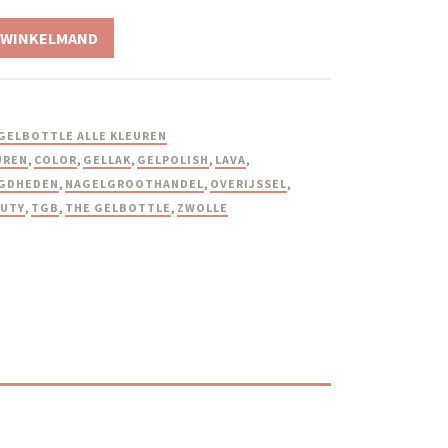
 WINKELMAND
GELBOTTLE ALLE KLEUREN
UREN
,
COLOR
,
GELLAK
,
GELPOLISH
,
LAVA
,
GDHEDEN
,
NAGELGROOTHANDEL
,
OVERIJSSEL
,
AUTY
,
TGB
,
THE GELBOTTLE
,
ZWOLLE