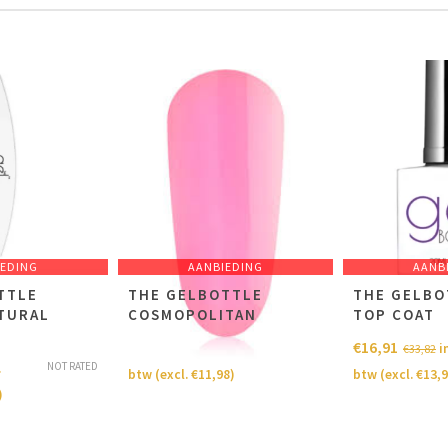
IEDING
AANBIEDING
AANB
TTLE
THE GELBOTTLE
THE GELBO
ATURAL
COSMOPOLITAN
TOP COAT
€
14,49
€
16,91
NOT RATED
incl.
i
€
28,98
€
33,82
NOT RATED
.
btw (excl.
€
11,98
)
btw (excl.
€
13,
)