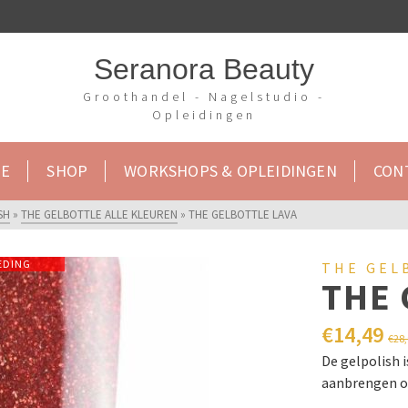
Seranora Beauty
Groothandel - Nagelstudio -
Opleidingen
E
SHOP
WORKSHOPS & OPLEIDINGEN
CON
SH
»
THE GELBOTTLE ALLE KLEUREN
»
THE GELBOTTLE LAVA
EDING
THE GEL
THE 
€
14,49
€
28
De gelpolish 
aanbrengen op