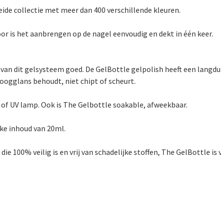
eide collectie met meer dan 400 verschillende kleuren.
or is het aanbrengen op de nagel eenvoudig en dekt in één keer.
 van dit gelsysteem goed. De GelBottle gelpolish heeft een langd
hoogglans behoudt, niet chipt of scheurt.
D of UV lamp. Ook is The Gelbottle soakable, afweekbaar.
ke inhoud van 20ml.
 100% veilig is en vrij van schadelijke stoffen, The GelBottle is v