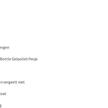
bergen
Bottle Gelpolish flesje
en vergeelt niet
coat
g