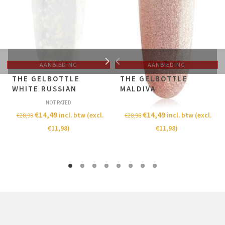
AANBIEDING
AANBIEDING
THE GELBOTTLE
THE GELBOTTLE
WHITE RUSSIAN
MALDIVA
NOT RATED
NOT RATED
€
14,49
€
14,49
incl. btw (excl.
incl. btw (excl.
€
28,98
€
28,98
€
11,98
)
€
11,98
)