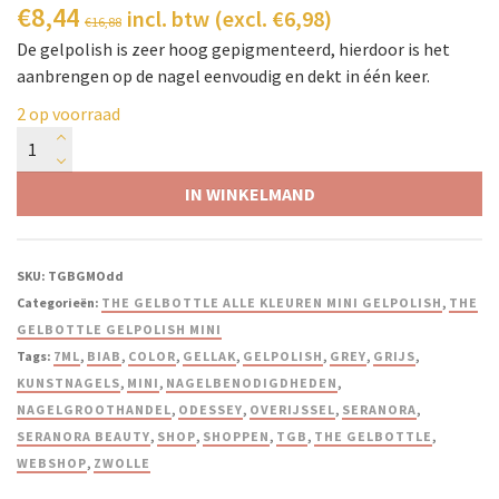
€
8,44
incl. btw (excl.
€
6,98
)
€
16,88
De gelpolish is zeer hoog gepigmenteerd, hierdoor is het
aanbrengen op de nagel eenvoudig en dekt in één keer.
2 op voorraad
IN WINKELMAND
SKU:
TGBGMOdd
Categorieën:
THE GELBOTTLE ALLE KLEUREN MINI GELPOLISH
,
THE
GELBOTTLE GELPOLISH MINI
Tags:
7ML
,
BIAB
,
COLOR
,
GELLAK
,
GELPOLISH
,
GREY
,
GRIJS
,
KUNSTNAGELS
,
MINI
,
NAGELBENODIGDHEDEN
,
NAGELGROOTHANDEL
,
ODESSEY
,
OVERIJSSEL
,
SERANORA
,
SERANORA BEAUTY
,
SHOP
,
SHOPPEN
,
TGB
,
THE GELBOTTLE
,
WEBSHOP
,
ZWOLLE