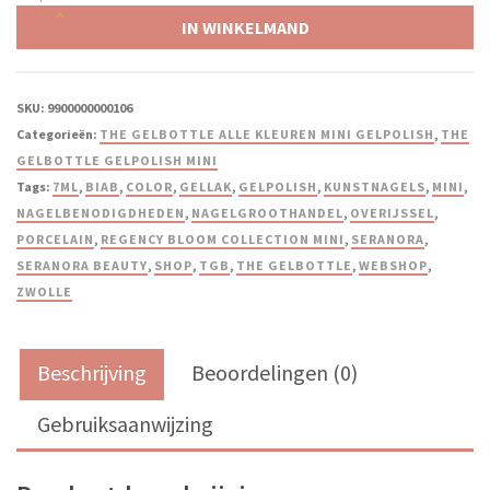
IN WINKELMAND
SKU:
9900000000106
Categorieën:
THE GELBOTTLE ALLE KLEUREN MINI GELPOLISH
,
THE
GELBOTTLE GELPOLISH MINI
Tags:
7ML
,
BIAB
,
COLOR
,
GELLAK
,
GELPOLISH
,
KUNSTNAGELS
,
MINI
,
NAGELBENODIGDHEDEN
,
NAGELGROOTHANDEL
,
OVERIJSSEL
,
PORCELAIN
,
REGENCY BLOOM COLLECTION MINI
,
SERANORA
,
SERANORA BEAUTY
,
SHOP
,
TGB
,
THE GELBOTTLE
,
WEBSHOP
,
ZWOLLE
Beschrijving
Beoordelingen (0)
Gebruiksaanwijzing