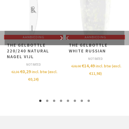
AANBIEDING
AANBIEDING
THE GELBOTTLE
THE GELBOTTLE
220/240 NATURAL
WHITE RUSSIAN
NAGEL VIJL
NOT RATED
NOT RATED
€
14,49
incl. btw (excl.
€
28,98
€
0,29
incl. btw (excl.
€
2,36
€
11,98
)
€
0,24
)