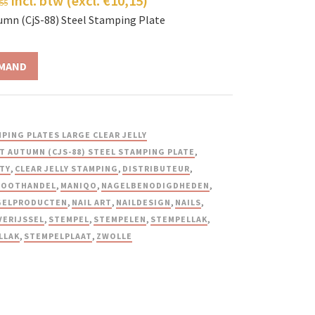
incl. btw (excl.
€
10,15
)
,55
umn (CjS-88) Steel Stamping Plate
LMAND
PING PLATES LARGE CLEAR JELLY
T AUTUMN (CJS-88) STEEL STAMPING PLATE
,
TY
,
CLEAR JELLY STAMPING
,
DISTRIBUTEUR
,
ROOTHANDEL
,
MANIQO
,
NAGELBENODIGDHEDEN
,
GELPRODUCTEN
,
NAIL ART
,
NAILDESIGN
,
NAILS
,
VERIJSSEL
,
STEMPEL
,
STEMPELEN
,
STEMPELLAK
,
LLAK
,
STEMPELPLAAT
,
ZWOLLE