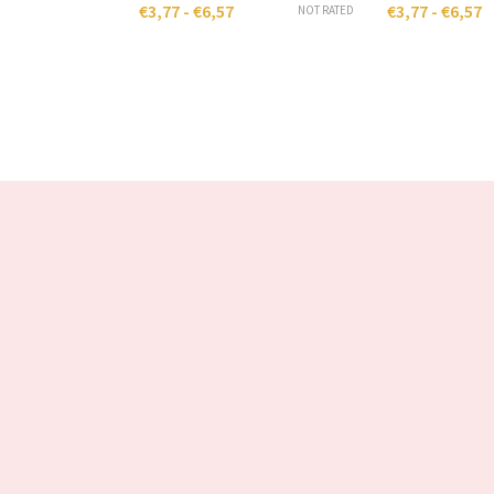
€
3,77
-
€
6,57
€
3,77
-
€
6,57
NOT RATED
NOT RATED