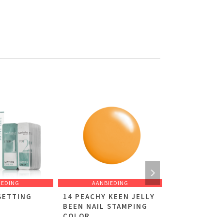
IEDING
AANBIEDING
AANB
SETTING
14 PEACHY KEEN JELLY
9 REDY FO
BEEN NAIL STAMPING
NAIL STAM
COLOR