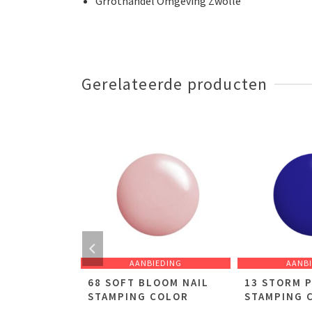
Grrothandel Omgeving Zwolle
Gerelateerde producten
EDING
AANBIEDING
AANB
 DENIM
68 SOFT BLOOM NAIL
13 STORM P
ING COLOR
STAMPING COLOR
STAMPING 