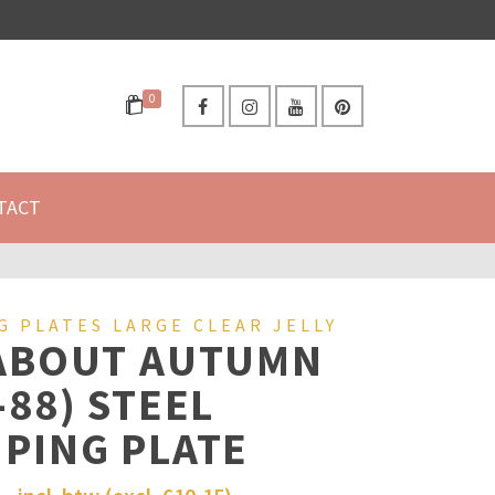
0
TACT
G PLATES LARGE CLEAR JELLY
 ABOUT AUTUMN
-88) STEEL
PING PLATE