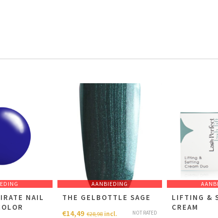
IEDING
AANBIEDING
AANB
IRATE NAIL
THE GELBOTTLE SAGE
LIFTING & 
COLOR
CREAM
€
14,49
NOT RATED
incl.
€
28,98