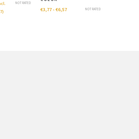
€
3,77
-
€
6,57
NOT RATED
ncl.
€
3,77
-
€
6,57
NOT RATED
77
)