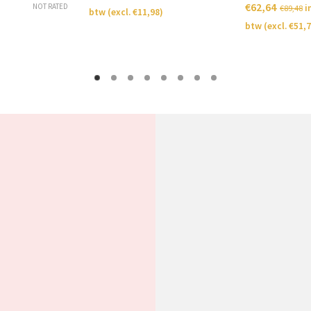
€
62,64
NOT RATED
i
€
89,48
btw (excl.
€
11,98
)
btw (excl.
€
51,