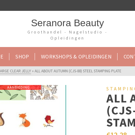
Seranora Beauty
Groothandel - Nagelstudio -
Opleidingen
E
SHOP
WORKSHOPS & OPLEIDINGEN
CON
LARGE CLEAR JELLY
»
ALL ABOUT AUTUMN (CJS-88) STEEL STAMPING PLATE
AANBIEDING
STAMPIN
ALL
(CJS
STAM
€
12,28