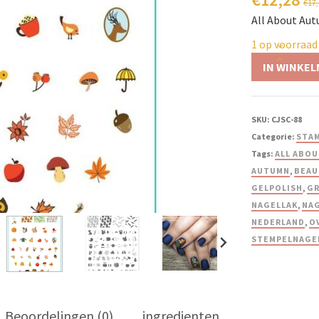
€
17
All About Aut
1 op voorraad
IN WINKE
SKU:
CJSC-88
Categorie:
STAM
Tags:
ALL ABOU
AUTUMN
,
BEAU
GELPOLISH
,
G
NAGELLAK
,
NA
NEDERLAND
,
O
STEMPELNAGE
Beoordelingen (0)
ingredienten