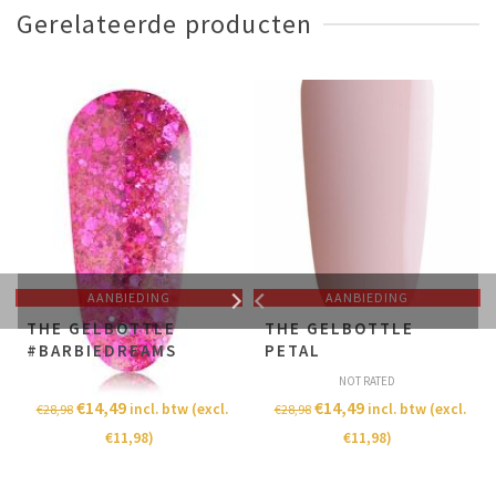
Gerelateerde producten
AANBIEDING
AANBIEDING
THE GELBOTTLE
THE GELBOTTLE
#BARBIEDREAMS
PETAL
NOT RATED
NOT RATED
€
14,49
€
14,49
incl. btw (excl.
incl. btw (excl.
€
28,98
€
28,98
€
11,98
)
€
11,98
)