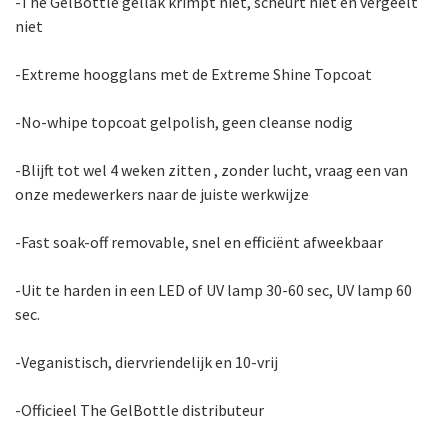
-The GelBottle gellak krimpt niet, scheurt niet en vergeelt
niet
-Extreme hoogglans met de Extreme Shine Topcoat
-No-whipe topcoat gelpolish, geen cleanse nodig
-Blijft tot wel 4 weken zitten , zonder lucht, vraag een van
onze medewerkers naar de juiste werkwijze
-Fast soak-off removable, snel en efficiënt afweekbaar
-Uit te harden in een LED of UV lamp 30-60 sec, UV lamp 60
sec.
-Veganistisch, diervriendelijk en 10-vrij
-Officieel The GelBottle distributeur