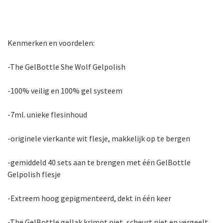
Kenmerken en voordelen:
-The GelBottle She Wolf Gelpolish
-100% veilig en 100% gel systeem
-7ml. unieke flesinhoud
-originele vierkante wit flesje, makkelijk op te bergen
-gemiddeld 40 sets aan te brengen met één GelBottle
Gelpolish flesje
-Extreem hoog gepigmenteerd, dekt in één keer
-The GelBottle gellak krimpt niet, scheurt niet en vergeelt