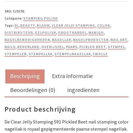
SKU:
CJSC91
Categorie:
STAMPING POLISH
Tags:
91
,
BEAUTY
,
BLAUW
,
CLEAR JELLY STAMPING
,
COLOR
,
DISTRIBUTEUR
,
GELPOLISH
,
GROOTHANDEL
,
MANIQO
,
NAGELBENODIGDHEDEN
,
NAGELLAK
,
NAGELPRODUCTEN
,
NAIL ART
,
NAILS
,
NEDERLAND
,
OVERIJSSEL
,
PAARS
,
PICKLED BEET
,
STEMPEL
,
STEMPELEN
,
STEMPELLAK
,
STEMPELNAGELLAK
,
ZWOLLE
Beschrijving
Extra informatie
Beoordelingen (0)
ingredienten
Product beschrijving
De Clear Jelly Stamping 591 Pickled Beet nail stamping color
nagellak is royaal gepigmenteerde paarse stempel nagellak.