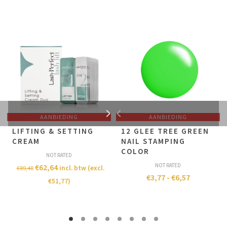
AANBIEDING
AANBIEDING
LIFTING & SETTING
12 GLEE TREE GREEN
CREAM
NAIL STAMPING
COLOR
NOT RATED
NOT RATED
€
62,64
incl. btw (excl.
€
89,48
€
3,77
-
€
6,57
€
51,77
)