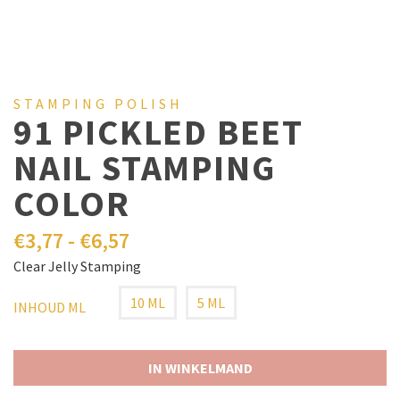
STAMPING POLISH
91 PICKLED BEET
NAIL STAMPING
COLOR
€
3,77
-
€
6,57
Clear Jelly Stamping
10 ML
5 ML
INHOUD ML
IN WINKELMAND